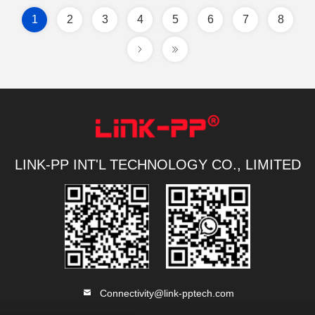
1
2
3
4
5
6
7
8
LINK-PP INT'L TECHNOLOGY CO., LIMITED
Connectivity@link-pptech.com