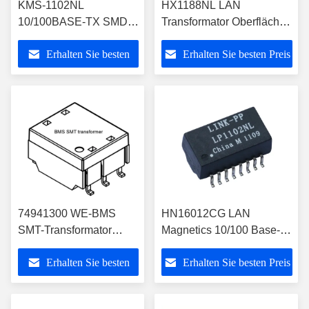
KMS-1102NL
HX1188NL LAN
10/100BASE-TX SMD
Transformator Oberfläche
LAN Transformer 350uH
montiert 10/100 Basis-T
Erhalten Sie besten
Erhalten Sie besten Preis
1CT:1CT
Ethernet 16 Pins
Preis
74941300 WE-BMS
HN16012CG LAN
SMT-Transformator
Magnetics 10/100 Base-T
6PIN für
SMT-Ethernet-
Erhalten Sie besten
Erhalten Sie besten Preis
Batteriemanagementsysteme
Transformator
Preis