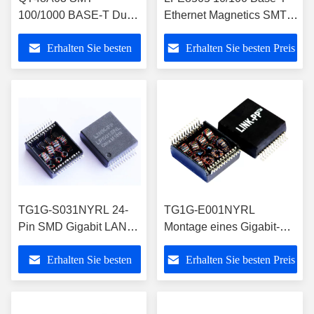
100/1000 BASE-T Dual-
Ethernet Magnetics SMT-
Port-Transformator-
LAN-Transformator mit
Erhalten Sie besten
Erhalten Sie besten Preis
Magnetmodul
einem Port
Preis
TG1G-S031NYRL 24-
TG1G-E001NYRL
Pin SMD Gigabit LAN
Montage eines Gigabit-
Isolationsmodul 350μH
Ethernet-Transformators
Erhalten Sie besten
Erhalten Sie besten Preis
1CT:1CT
mit einem einzigen Port
Preis