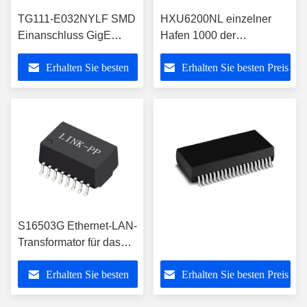
TG111-E032NYLF SMD
HXU6200NL einzelner
Einanschluss GigE
Hafen 1000 der
Transformator
kompatible LINK-PP 40
Erhalten Sie besten
Erhalten Sie besten Preis
Isolationsmodule
PIN Lan Transformer
Basis--thoher Isolierungs-
Preis
4KV
S16503G Ethernet-LAN-
Transformator für das
SMD-Paket
Erhalten Sie besten
Erhalten Sie besten Preis
10/100BASE-TX
Preis