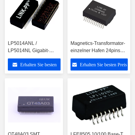
LP5014ANL /
Magnetics-Transformator-
LP5014NL Gigabit-
einzelner Hafen 24pins
Ethernet-
SMD LP5004NL
Erhalten Sie besten
Erhalten Sie besten Preis
Magnettransformatoren,
1000Base-T
Dual-Port
Preis
QT48A03 SMT
LFE8505 10/100 Base-T