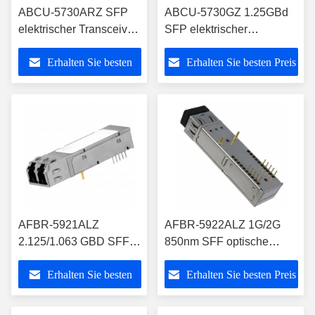
ABCU-5730ARZ SFP
ABCU-5730GZ 1.25GBd
elektrischer Transceiver
SFP elektrischer
Niederspannungs-(3.3V)
Transceiver
Erhalten Sie besten
Erhalten Sie besten Preis
über Kabel der
Niederspannungs-(3.3V)
Kategorien-5
über Kabel der
Preis
Kategorien-5
AFBR-5921ALZ
AFBR-5922ALZ 1G/2G
2.125/1.063 GBD SFF
850nm SFF optische
2x5 Transceiver für
Tranceiver Befolgung
Erhalten Sie besten
Erhalten Sie besten Preis
Faser-Kanal/Speicher
Modul-RoHS-6
Preis