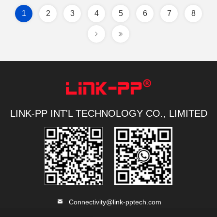
1
2
3
4
5
6
7
8
LINK-PP INT'L TECHNOLOGY CO., LIMITED
Connectivity@link-pptech.com