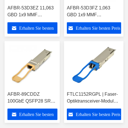
AFBR-53D3EZ 11,063
AFBR-53D3FZ 1,063
GBD 1x9 MMF
GBD 1x9 MMF
Transceiver für GbE und
Transceiver für GbE und
Erhalten Sie besten
Erhalten Sie besten Preis
Faser-Kanal/Lagerung
Faser-Kanal/Lagerung
Preis
AFBR-89CDDZ
FTLC1152RGPL | Faser-
100GbE QSFP28 SR4
Optiktransceiver-Modul
steckbares Faser-
100G CWDM4 QSFP28
Erhalten Sie besten
Erhalten Sie besten Preis
Optiktransceiver-Modul
steckbares
Preis