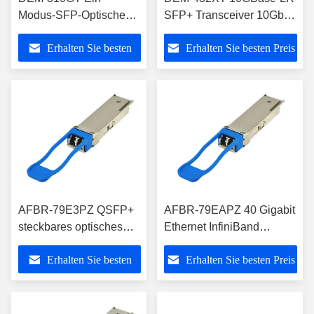
Modus-SFP-Optische
SFP+ Transceiver 10Gbps
Transceiver mit einer
Einzelmodus 10km
Erhalten Sie besten
Erhalten Sie besten Preis
Entfernung von 10 km
Preis
AFBR-79E3PZ QSFP+
AFBR-79EAPZ 40 Gigabit
steckbares optisches
Ethernet InfiniBand
Modul 3SR4
QSFP+ steckbares
Erhalten Sie besten
Erhalten Sie besten Preis
Transceiver-10G und
optisches Transceiver-
40G
Modul
Preis