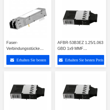
Faser-
AFBR-53B3EZ 1.25/1.063
Verbindungsstücke
GBD 1x9 MMF
FTLF8519F2GNL 2x5
Transceiver für GbE und
Erhalten Sie besten
Erhalten Sie besten Preis
SFF 2,125 Gb/s RoHS
Faser-Kanal/Lagerung
konforme kurzwellige
Preis