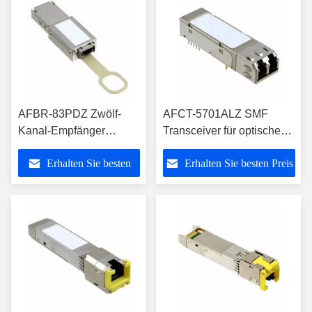
AFBR-83PDZ Zwölf-
AFCT-5701ALZ SMF
Kanal-Empfänger
Transceiver für optische
steckbar, Parallel-Faser-
Transceiver-Module FC
Erhalten Sie besten
Erhalten Sie besten Preis
Optikmodule
und GbE SFP
Preis