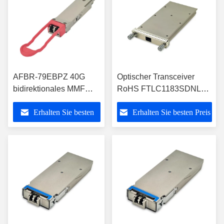
AFBR-79EBPZ 40G
Optischer Transceiver
bidirektionales MMF
RoHS FTLC1183SDNL
QSFP+ optisches
100GBASE-LR4 10km
Erhalten Sie besten
Erhalten Sie besten Preis
Transceiver-Modul
Gen2 CFP konform
Preis