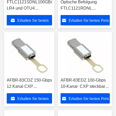
FTLC1121SDNL100GBASE-
Optische Befolgung
LR4 und OTU4
FTLC1121RDNL
verdoppeln optischer
100GBASE-LR4 10km
Erhalten Sie besten
Erhalten Sie besten Preis
Transceiver CFP2 der
CFP2 Transceiver-RoHS-
Raten-10km
6
Preis
AFBR-83CDZ 150-Gbps
AFBR-83EDZ 100-Gbps
12 Kanal CXP
10-Kanal- CXP steckbares
steckbares optisches
optisches Transceiver-
Erhalten Sie besten
Erhalten Sie besten Preis
Transceiver-Modul
Modul
Preis