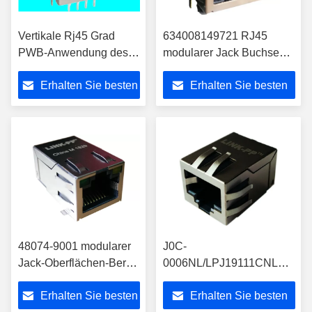
Vertikale Rj45 Grad
634008149721 RJ45
PWB-Anwendung des
modularer Jack Buchse
Verbindungsstück-
des Oberflächen-Berg-
Erhalten Sie besten
Erhalten Sie besten
LPJD0011BENL
Rj45 abgeschirmt
10/100Base-T 180°
Preis
Preis
48074-9001 modularer
J0C-
Jack-Oberflächen-Berg
0006NL/LPJ19111CNL
10/100 integrierter
SMT modularer Jack
Erhalten Sie besten
Erhalten Sie besten
Magnetics und LED, 8/8
10/100 Filter integrierten