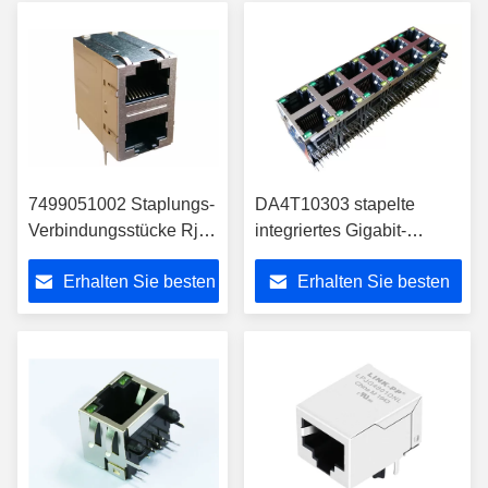
7499051002 Staplungs-
DA4T10303 stapelte
Verbindungsstücke Rj45
integriertes Gigabit-
LAN-Übertrager WE-
Ethernet modularen Jack
Erhalten Sie besten
Erhalten Sie besten
RJ45LAN 10/100BaseT
der Verbindungsstück-
Rj45 2x6
Preis
Preis