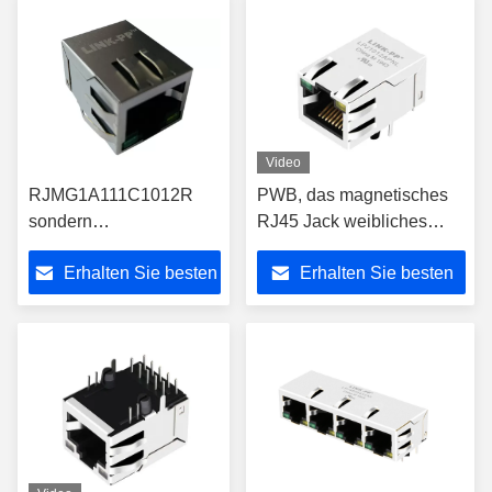
Video
RJMG1A111C1012R
PWB, das magnetisches
sondern
RJ45 Jack weibliches
Verbindungsstück des
w/LEDs J1012F21RNL,
Erhalten Sie besten
Erhalten Sie besten
Hafen-Rj45 mit
LPJ1012APNL anbringt
integriertem 10/100
Preis
Preis
Magnetics aus