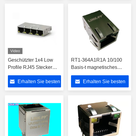
Preis
Preis
Video
Geschützter 1x4 Low
RT1-364A1R1A 10/100
Profile RJ45 Stecker
Basis-t magnetisches
1888251-1 1888251-2
RJ45 Jack/90 Grad PWB-
Erhalten Sie besten
Erhalten Sie besten
1888251-5
Montage-
Verbindungsstück
Preis
Preis