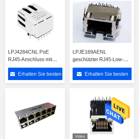
LPJ4284CNL PoE
LPJE169AENL
RJ45-Anschluss mit
geschützter RJ45-Low-
10/100Base-T-Magnetik
Profile-Anschluss mit
Erhalten Sie besten
Erhalten Sie besten
LEDS
Preis
Preis
Video