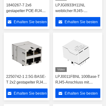
1840267-7 2x6
LPJG0933H11NL
gestapelter POE-RJ45-
weiblicher RJ45-
Anschluss mit
Anschluss mit Magneten
Erhalten Sie besten
Erhalten Sie besten
1000Base-T-
für BeaglePlay
Geschwindigkeit
Preis
Preis
Video
2250742-1 2.5G BASE-
LPJ0011FBNL 100Base-T
T 2x2 gestapelter RJ45-
RJ45-Anschluss mit
Anschluss mit LEDs
magnetischem I/O-Datum
Erhalten Sie besten
Erhalten Sie besten
Preis
Preis