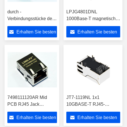
durch -
LPJG4801DNL
Verbindungsstücke des
1000Base-T magnetischer
Loch-Rj45 mit LED
RJ45-Steckverbinder ohne
Erhalten Sie besten
Erhalten Sie besten
8P8C abgeschirmtes
LED
LPJE101AWNL
Preis
Preis
7498111120AR Mid
JT7-1119NL 1x1
PCB RJ45 Jack
10GBASE-T RJ45-
1000Base-T SMT
Anschluss mit 90 W 4-
Erhalten Sie besten
Erhalten Sie besten
Industrial Temp
Paar-PoE