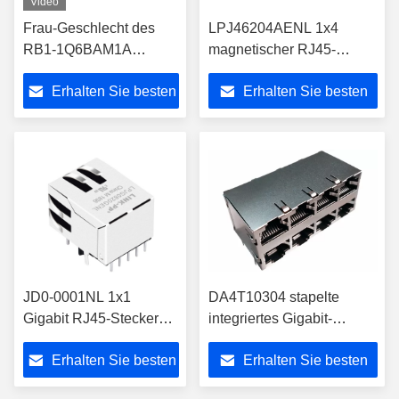
Video
Frau-Geschlecht des
LPJ46204AENL 1x4
RB1-1Q6BAM1A
magnetischer RJ45-
Gigabit-industrielles
Steckverbinder für 10/100
Erhalten Sie besten
Erhalten Sie besten
RJ45 Verbindungsstück-
Base-TX Ethernet
LPJG16314A4NL
Preis
Preis
JD0-0001NL 1x1
DA4T10304 stapelte
Gigabit RJ45-Stecker
integriertes Gigabit-
mit Magnetik und LEDs
Ethernet modularen Jack
Erhalten Sie besten
Erhalten Sie besten
der Verbindungsstück-
Rj45 2x4
Preis
Preis