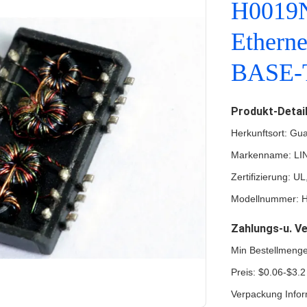
H0019
Etherne
BASE-
Produkt-Detai
Herkunftsort: Gu
Markenname: LI
Zertifizierung: 
Modellnummer: H
Zahlungs-u. V
Min Bestellmeng
Preis: $0.06-$3.2
Verpackung Info