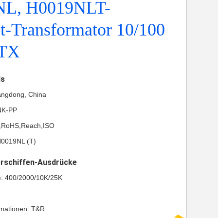
NL, H0019NLT-
t-Transformator 10/100
TX
ls
angdong, China
NK-PP
UL,RoHS,Reach,ISO
0019NL (T)
erschiffen-Ausdrücke
e: 400/2000/10K/25K
rmationen: T&R