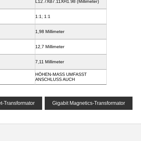
L12.7XB7.11XH1.98 (Millimeter)
1:1; 1:1
1,98 Millimeter
12,7 Millimeter
7,11 Millimeter
HÖHEN-MASS UMFASST
ANSCHLUSS AUCH
t-Transformator
Gigabit Magnetics-Transformator