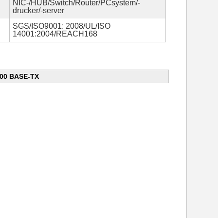
NIC-/HUB/Switch/Router/PCsystem/-
drucker/-server
SGS/ISO9001: 2008/UL/ISO
14001:2004/REACH168
100 BASE-TX