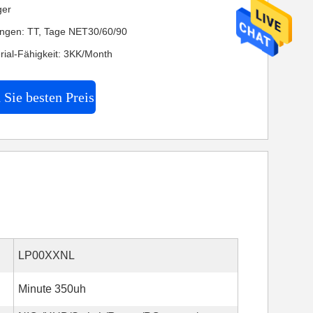
ger
ngen: TT, Tage NET30/60/90
ial-Fähigkeit: 3KK/Month
 Sie besten Preis
LP00XXNL
Minute 350uh