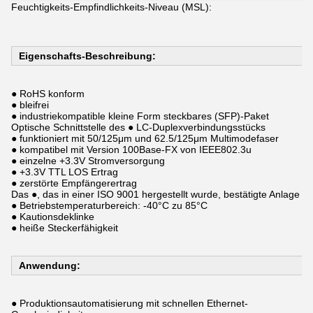
Feuchtigkeits-Empfindlichkeits-Niveau (MSL):
Eigenschafts-Beschreibung:
● RoHS konform
● bleifrei
● industriekompatible kleine Form steckbares (SFP)-Paket
Optische Schnittstelle des ● LC-Duplexverbindungsstücks
● funktioniert mit 50/125μm und 62.5/125μm Multimodefaser
● kompatibel mit Version 100Base-FX von IEEE802.3u
● einzelne +3.3V Stromversorgung
● +3.3V TTL LOS Ertrag
● zerstörte Empfängerertrag
Das ●, das in einer ISO 9001 hergestellt wurde, bestätigte Anlage
● Betriebstemperaturbereich: -40°C zu 85°C
● Kautionsdeklinke
● heiße Steckerfähigkeit
Anwendung:
● Produktionsautomatisierung mit schnellen Ethernet-