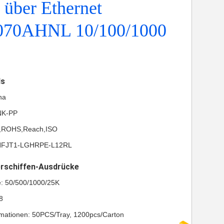
 über Ethernet
70AHNL 10/100/1000
ls
na
NK-PP
UL,ROHS,Reach,ISO
 HFJT1-LGHRPE-L12RL
erschiffen-Ausdrücke
e: 50/500/1000/25K
8
mationen: 50PCS/Tray, 1200pcs/Carton