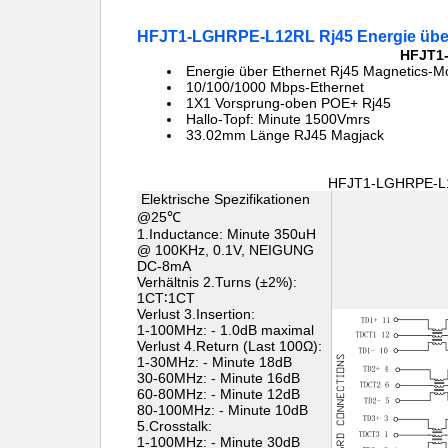
HFJT1-LGHRPE-L12RL Rj45 Energie übe
HFJT1-
Energie über Ethernet Rj45 Magnetics-M
10/100/1000 Mbps-Ethernet
1X1 Vorsprung-oben POE+ Rj45
Hallo-Topf: Minute 1500Vmrs
33.02mm Länge
RJ45 Magjack
HFJT1-LGHRPE-L
Elektrische Spezifikationen
@25℃
1.Inductance: Minute 350uH
@ 100KHz, 0.1V, NEIGUNG
DC-8mA
Verhältnis 2.Turns (±2%):
1CT∶1CT
Verlust 3.Insertion:
1-100MHz: - 1.0dB maximal
Verlust 4.Return (Last 100Ω):
1-30MHz: - Minute 18dB
30-60MHz: - Minute 16dB
60-80MHz: - Minute 12dB
80-100MHz: - Minute 10dB
5.Crosstalk:
1-100MHz: - Minute 30dB