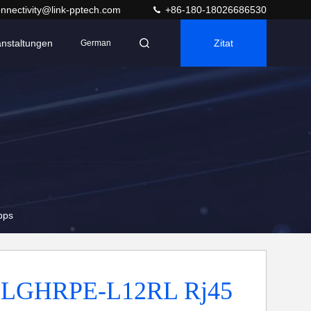
nnectivity@link-pptech.com
+86-180-18026686530
anstaltungen
Zitat
German
bps
-LGHRPE-L12RL Rj45