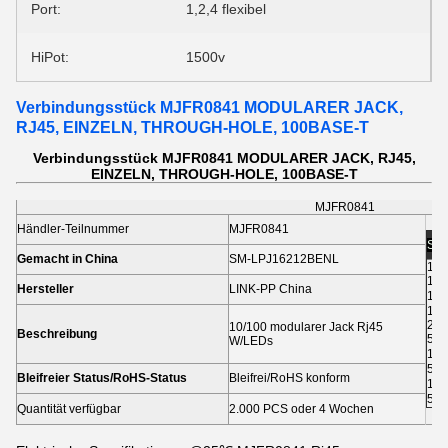
Port:
1,2,4 flexibel
HiPot:
1500v
Verbindungsstück MJFR0841 MODULARER JACK,
RJ45, EINZELN, THROUGH-HOLE, 100BASE-T
Verbindungsstück MJFR0841 MODULARER JACK, RJ45,
EINZELN, THROUGH-HOLE, 100BASE-T
MJFR0841
Händler-Teilnummer
MJFR0841
Staf
Gemacht in China
SM-LPJ16212BENL
1-5
10-
Hersteller
LINK-PP China
100
1,0
2,5
10/100 modularer Jack Rj45
Beschreibung
5.0
W/LEDs
10.
50.
Bleifreier Status/RoHS-Status
Bleifrei/RoHS konform
100
500
Quantität verfügbar
2.000 PCS oder 4 Wochen