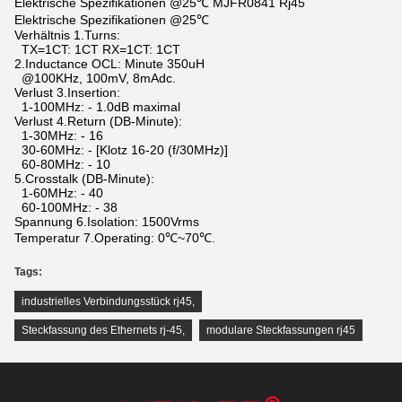
Elektrische Spezifikationen @25℃ MJFR0841 Rj45
Elektrische Spezifikationen @25℃
Verhältnis 1.Turns:
TX=1CT: 1CT RX=1CT: 1CT
2.Inductance OCL: Minute 350uH
@100KHz, 100mV, 8mAdc.
Verlust 3.Insertion:
1-100MHz: - 1.0dB maximal
Verlust 4.Return (DB-Minute):
1-30MHz: - 16
30-60MHz: - [Klotz 16-20 (f/30MHz)]
60-80MHz: - 10
5.Crosstalk (DB-Minute):
1-60MHz: - 40
60-100MHz: - 38
Spannung 6.Isolation: 1500Vrms
Temperatur 7.Operating: 0℃~70℃.
Tags:
industrielles Verbindungsstück rj45
,
Steckfassung des Ethernets rj-45
,
modulare Steckfassungen rj45