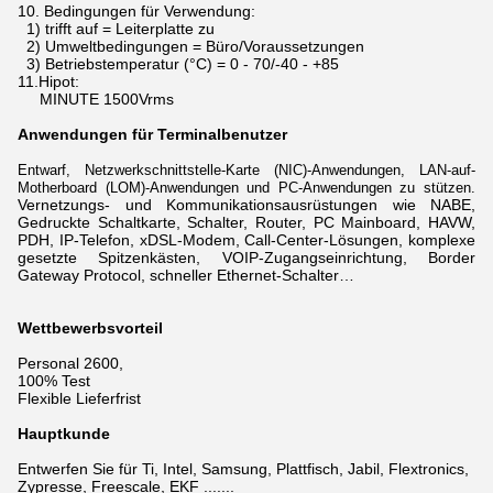
10.
Bedingungen für Verwendung:
1) trifft auf = Leiterplatte zu
2) Umweltbedingungen = Büro/Voraussetzungen
3) Betriebstemperatur (°C) = 0 - 70/-40 - +85
11.Hipot:
MINUTE 1500Vrms
Anwendungen für Terminalbenutzer
Entwarf, Netzwerkschnittstelle-Karte (NIC)-Anwendungen, LAN-auf-
Motherboard (LOM)-Anwendungen und PC-Anwendungen zu stützen.
Vernetzungs-
und Kommunikationsausrüstungen wie NABE,
Gedruckte Schaltkarte, Schalter, Router, PC Mainboard, HAVW,
PDH, IP-Telefon, xDSL-Modem,
Call-Center-Lösungen, komplexe
gesetzte Spitzenkästen, VOIP-Zugangseinrichtung, Border
Gateway Protocol, schneller Ethernet-Schalter…
Wettbewerbsvorteil
Personal 2600,
100% Test
Flexible Lieferfrist
Hauptkunde
Entwerfen Sie für Ti, Intel, Samsung, Plattfisch, Jabil, Flextronics,
Zypresse, Freescale, EKF .......