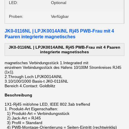
LED:
Optional
Proben:
Verfügbar
JK0-0116NL | LPJK0014AINL Rj45 PWB-Frau mit 4
Paaren integrierte magnetisches
JK0-0116NL | LPJK0014AINL Rj45 PWB-Frau mit 4 Paaren
integrierte magnetisches
1.Integrated
magnetisches Verbindungsstück
mit
einzelnem Verbindungsstück des Hafens 10/100M Stromkreises RJ45
(1x1).
2.Through Loch LPJK0014AINL
3.10/100/1000 Basis-t JK0-0116NL
Bereich 4.Contact: Goldblitz
Beschreibung
1X1-Rj45 mit/ohne LED, IEEE 802.3ab treffend
1.
Produkt-Art Eigenschaften:
1) Produkt-Art = Verbindungsstück
2) Jack-Art = RJ45
3) Profil = Standard
4) PWB-Montage-Orientierung = Seiten-Eintritt (rechtwinklig)