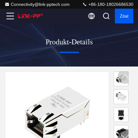
Connectivity@link-pptech.com
+86-180-18026686530
Zitat
Produkt-Details