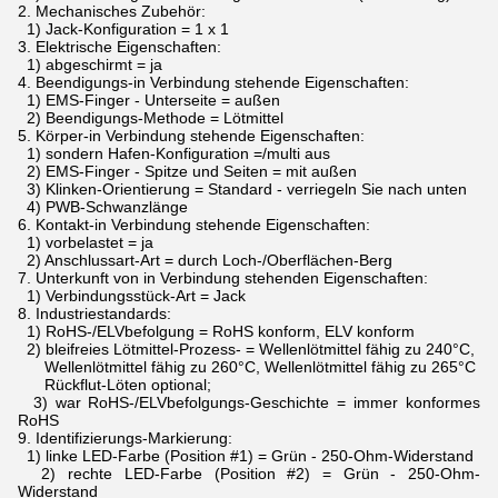
2.
Mechanisches Zubehör:
1) Jack-Konfiguration = 1 x 1
3.
Elektrische Eigenschaften:
1) abgeschirmt = ja
4.
Beendigungs-in Verbindung stehende Eigenschaften:
1) EMS-Finger - Unterseite = außen
2) Beendigungs-Methode = Lötmittel
5.
Körper-in Verbindung stehende Eigenschaften:
1) sondern Hafen-Konfiguration =/multi aus
2) EMS-Finger - Spitze und Seiten = mit außen
3) Klinken-Orientierung = Standard - verriegeln Sie nach unten
4) PWB-Schwanzlänge
6.
Kontakt-in Verbindung stehende Eigenschaften:
1) vorbelastet = ja
2) Anschlussart-Art = durch Loch-/Oberflächen-Berg
7.
Unterkunft von in Verbindung stehenden Eigenschaften:
1) Verbindungsstück-Art = Jack
8.
Industriestandards:
1) RoHS-/ELVbefolgung = RoHS konform, ELV konform
2) bleifreies Lötmittel-Prozess- = Wellenlötmittel fähig zu 240°C,
Wellenlötmittel fähig zu 260°C, Wellenlötmittel fähig zu 265°C
Rückflut-Löten optional;
3) war RoHS-/ELVbefolgungs-Geschichte = immer konformes
RoHS
9.
Identifizierungs-Markierung:
1) linke LED-Farbe (Position #1) = Grün - 250-Ohm-Widerstand
2) rechte LED-Farbe (Position #2) = Grün - 250-Ohm-
Widerstand