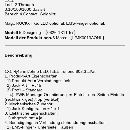
(1x1).
Loch 2.Through
3.10/100/1000 Basis-t
Bereich 4.Contact: Goldblitz
Mag., RÜCKklinke, LED optional, EMS-Finger optional.
Modell
5.Designing: 【0826-1X1T-57】
Modell der Produktions-
6.Mass: 【LPJK0013AONL】
Beschreibung
1X1-Rj45 mit/ohne LED, IEEE treffend 802,3 af/at
1.
Produkt-Art Eigenschaften:
1) Produkt-Art = Verbindungsstück
2) Jack-Art = RJ45
3) Profil = Standard
4) PWB-Montage-Orientierung = Eintritt des Seiten-Eintritts-
(rechtwinkliges) /Top (vertikal)
2.
Mechanisches Zubehör:
1) Jack-Konfiguration = 1 x 1
3.
Elektrische Eigenschaften:
1) abgeschirmt = ja
4.
Beendigungs-in Verbindung stehende Eigenschaften:
1) EMS-Finger - Unterseite = außen