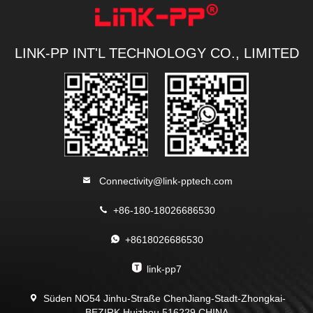
LINK-PP INT'L TECHNOLOGY CO., LIMITED
Connectivity@link-pptech.com
+86-180-18026686530
+8618026686530
link-pp7
Süden NO54 Jinhu-Straße ChenJiang-Stadt-Zhongkai-
BEZIRK Huizhou 516229 CHINA