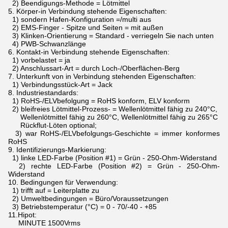
2) Beendigungs-Methode = Lötmittel
5.
Körper-in Verbindung stehende Eigenschaften:
1) sondern Hafen-Konfiguration =/multi aus
2) EMS-Finger - Spitze und Seiten = mit außen
3) Klinken-Orientierung = Standard - verriegeln Sie nach unten
4) PWB-Schwanzlänge
6.
Kontakt-in Verbindung stehende Eigenschaften:
1) vorbelastet = ja
2) Anschlussart-Art = durch Loch-/Oberflächen-Berg
7.
Unterkunft von in Verbindung stehenden Eigenschaften:
1) Verbindungsstück-Art = Jack
8.
Industriestandards:
1) RoHS-/ELVbefolgung = RoHS konform, ELV konform
2) bleifreies Lötmittel-Prozess- = Wellenlötmittel fähig zu 240°C,
Wellenlötmittel fähig zu 260°C, Wellenlötmittel fähig zu 265°C
Rückflut-Löten optional;
3) war RoHS-/ELVbefolgungs-Geschichte = immer konformes
RoHS
9.
Identifizierungs-Markierung:
1) linke LED-Farbe (Position #1) = Grün - 250-Ohm-Widerstand
2) rechte LED-Farbe (Position #2) = Grün - 250-Ohm-
Widerstand
10.
Bedingungen für Verwendung:
1) trifft auf = Leiterplatte zu
2) Umweltbedingungen = Büro/Voraussetzungen
3) Betriebstemperatur (°C) = 0 - 70/-40 - +85
11.Hipot:
MINUTE 1500Vrms