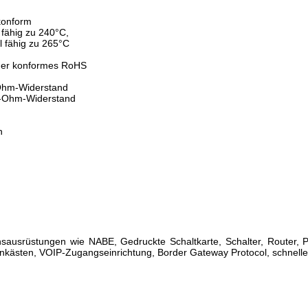
konform
l fähig zu 240°C,
el fähig zu 265°C
mer konformes RoHS
-Ohm-Widerstand
0-Ohm-Widerstand
n
sausrüstungen wie NABE, Gedruckte Schaltkarte, Schalter, Router
nkästen, VOIP-Zugangseinrichtung, Border Gateway Protocol, schnelle