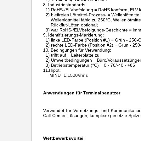
8.
Industriestandards:
1) RoHS-/ELVbefolgung = RoHS konform, ELV 
2) bleifreies Lötmittel-Prozess- = Wellenlötmitte
Wellenlötmittel fähig zu 260°C, Wellenlötmitt
Rückflut-Löten optional;
3) war RoHS-/ELVbefolgungs-Geschichte = im
9.
Identifizierungs-Markierung:
1) linke LED-Farbe (Position #1) = Grün - 250
2) rechte LED-Farbe (Position #2) = Grün - 25
10.
Bedingungen für Verwendung:
1) trifft auf = Leiterplatte zu
2) Umweltbedingungen = Büro/Voraussetzunge
3) Betriebstemperatur (°C) = 0 - 70/-40 - +85
11.Hipot:
MINUTE 1500Vrms
Anwendungen für Terminalbenutzer
Verwendet für Vernetzungs- und Kommunikation
Call-Center-Lösungen, komplexe gesetzte Spitze
Wettbewerbsvorteil