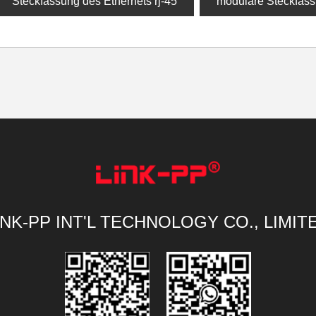
Steckfassung des Ethernets rj-45
modulare Steckfass
INK-PP INT'L TECHNOLOGY CO., LIMIT