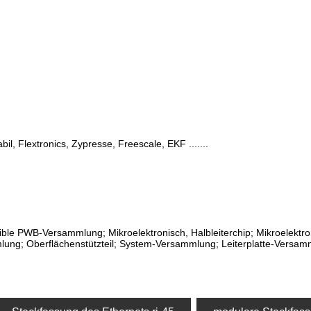
abil, Flextronics, Zypresse, Freescale, EKF .......
ible PWB-Versammlung; Mikroelektronisch, Halbleiterchip; Mikroelektr
ung; Oberflächenstützteil; System-Versammlung; Leiterplatte-Versam