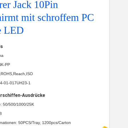
er Jack 10Pin
irmt mit schroffem PC
te LED
ls
na
NK-PP
UL,ROHS,Reach,ISO
24-01-017UH23-1
erschiffen-Ausdrücke
e: 50/500/1000/25K
8
mationen: 50PCS/Tray, 1200pcs/Carton