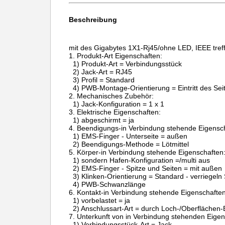
Beschreibung
mit
des Gigabytes
1X1-Rj45/ohne LED, IEEE treff
1.
Produkt-Art Eigensch
1) Produkt-Art = Verbindungsstück
2) Jack-Art = RJ45
3) Profil = Standard
4) PWB-Montage-Orientierung = Eintritt des Seiten
2.
Mechanisches Zubehör:
1) Jack-Konfiguration = 1 x 1
3.
Elektrische Eigenschaften:
1) abgeschirmt = ja
4.
Beendigungs-in Verbindung stehende Eigensch
1) EMS-Finger - Unterseite = außen
2) Beendigungs-Methode = Lötmittel
5.
Körper-in Verbindung stehende Eigenschaften
1) sondern Hafen-Konfiguration =/multi aus
2) EMS-Finger - Spitze und Seiten = mit außen
3) Klinken-Orientierung = Standard - verriegeln
4) PWB-Schwanzlänge
6.
Kontakt-in Verbindung stehende Eigenschaften
1) vorbelastet = ja
2) Anschlussart-Art = durch Loch-/Oberflächen-
7.
Unterkunft von in Verbindung stehenden Eigen
1) Verbindungsstück-Art = Jack