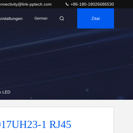
nnectivity@link-pptech.com
+86-180-18026686530
anstaltungen
Zitat
German
te LED
017UH23-1 RJ45