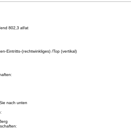
end 802,3 af/at
aften:
-Eintritts-(rechtwinkliges) /Top (vertikal)
aften:
:
 Sie nach unten
:
Berg
schaften: