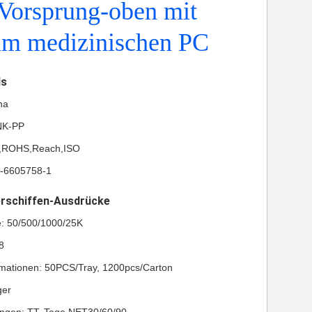
Vorsprung-oben mit
m medizinischen PC
ls
na
NK-PP
UL,ROHS,Reach,ISO
-6605758-1
erschiffen-Ausdrücke
e: 50/500/1000/25K
8
mationen: 50PCS/Tray, 1200pcs/Carton
ger