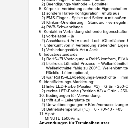
2) Beendigungs-Methode = Lötmittel
5.
Körper-in Verbindung stehende Eigenschaften
1) sondern Hafen-Konfiguration =/multi aus
2) EMS-Finger - Spitze und Seiten = mit außen
3) Klinken-Orientierung = Standard - verriegeln
4) PWB-Schwanzlänge
6.
Kontakt-in Verbindung stehende Eigenschaften
1) vorbelastet = ja
2) Anschlussart-Art = durch Loch-/Oberflächen-
7.
Unterkunft von in Verbindung stehenden Eigen
1) Verbindungsstück-Art = Jack
8.
Industriestandards:
1) RoHS-/ELVbefolgung = RoHS konform, ELV 
2) bleifreies Lötmittel-Prozess- = Wellenlötmitte
Wellenlötmittel fähig zu 260°C, Wellenlötmitt
Rückflut-Löten optional;
3) war RoHS-/ELVbefolgungs-Geschichte = im
9.
Identifizierungs-Markierung:
1) linke LED-Farbe (Position #1) = Grün - 250
2) rechte LED-Farbe (Position #2) = Grün - 25
10.
Bedingungen für Verwendung:
1) trifft auf = Leiterplatte zu
2) Umweltbedingungen = Büro/Voraussetzunge
3) Betriebstemperatur (°C) = 0 - 70/-40 - +85
11.Hipot:
MINUTE 1500Vrms
Anwendungen für Terminalbenutzer