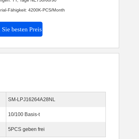
ngen: TT, Tage NET30/60/90
rial-Fähigkeit: 4200K-PCS/Month
 Sie besten Preis
SM-LPJ16264A28NL
10/100 Basis-t
5PCS geben frei