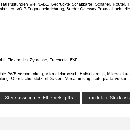
sausrüstungen wie NABE, Gedruckte Schaltkarte, Schalter, Router
nkästen, VOIP-Zugangseinrichtung, Border Gateway Protocol, schnelle
abil, Flextronics, Zypresse, Freescale, EKF .......
ible PWB-Versammlung; Mikroelektronisch, Halbleiterchip; Mikroelektr
ung; Oberflächenstützteil; System-Versammlung; Leiterplatte-Versam
Steckfassung des Ethernets rj-45
modulare Steckfass