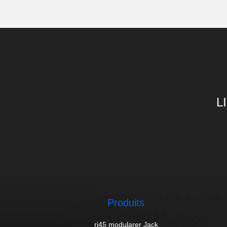
L
Produits
rj45 modularer Jack