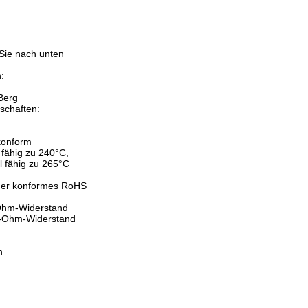
:
 Sie nach unten
:
Berg
schaften:
konform
l fähig zu 240°C,
el fähig zu 265°C
mer konformes RoHS
-Ohm-Widerstand
0-Ohm-Widerstand
n