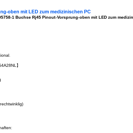
ung-oben mit LED zum medizinischen PC
05758-1 Buchse Rj45 Pinout-Vorsprung-oben mit LED zum medizi
ional.
264A28NL】
d
aften:
rechtwinklig)
aften: