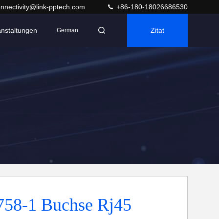
nnectivity@link-pptech.com
+86-180-18026686530
anstaltungen
Zitat
German
758-1 Buchse Rj45