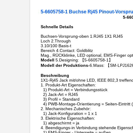
5-6605758-1 Buchse Rj45 Pinout-Vorspr
5-66
Schnelle Details
Buchsen-Vorsprung-oben 1.RJ45 1X1 RJ45
Loch 2.Through
3.10/100 Basis-t
Bereich 4.Contact: Goldblitz
Mag., RÜCKklinke, LED optional, EMS-Finger opt
Modell
5.Designing: 【5-6605758-1】
Modell der Produktions-
6.Mass: 【SM-LPJ16
Beschreibung
1X1-Rj45
Jack
mit/ohne LED, IEEE 802,3 treffen
1.
Produkt-Art Eigensch
1) Produkt-Art = Verbindungsstück
2) Jack-Art = RJ45
3) Profil = Standard
4) PWB-Montage-Orientierung = Seiten-Eintritt (
2.
Mechanisches Zubehör:
1) Jack-Konfiguration = 1 x 1
3.
Elektrische Eigenschaften:
1) abgeschirmt = ja
4.
Beendigungs-in Verbindung stehende Eigensch
1) EMS-Finger - Unterseite = außen