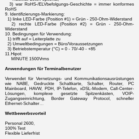
3) war RoHS-/ELVbefolgungs-Geschichte = immer konformes
RoHS
9.
Identifizierungs-Markierung:
1) linke LED-Farbe (Position #1) = Grün - 250-Ohm-Widerstand
2) rechte LED-Farbe (Position #2) = Grün - 250-Ohm-
Widerstand
10.
Bedingungen für Verwendung:
1) trifft auf = Leiterplatte zu
2) Umweltbedingungen = Büro/Voraussetzungen
3) Betriebstemperatur (°C) = 0 - 70/-40 - +85
11.Hipot:
MINUTE 1500Vrms
Anwendungen für Terminalbenutzer
Verwendet für Vernetzungs- und Kommunikationsausrüstungen
wie NABE, Gedruckte Schaltkarte, Schalter, Router, PC
Mainboard, HAVW, PDH, IP-Telefon, xDSL-Modem,
Call-Center-
Lösungen, komplexe gesetzte Spitzenkästen, VOIP-
Zugangseinrichtung, Border Gateway Protocol, schneller
Ethernet-Schalter…
Wettbewerbsvorteil
Personal 2600,
100% Test
Flexible Lieferfrist