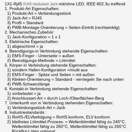
1X1-Rj45
mit/ohne LED, IEEE 802.3u treffend
RJ45 modularer Jack
1.
Produkt-Art Eigenschaften:
1) Produkt-Art = Verbindungsstück
2) Jack-Art = RJ45
3) Profil = Standard
4) PWB-Montage-Orientierung = Seiten-Eintritt (rechtwinklig)
2.
Mechanisches Zubehör:
1) Jack-Konfiguration = 1 x 1
3.
Elektrische Eigenschaften:
1) abgeschirmt = ja
4.
Beendigungs-in Verbindung stehende Eigenschaften:
1) EMS-Finger - Unterseite = außen
2) Beendigungs-Methode = Lötmittel
5.
Körper-in Verbindung stehende Eigenschaften:
1) sondern Hafen-Konfiguration =/multi aus
2) EMS-Finger - Spitze und Seiten = mit außen
3) Klinken-Orientierung = Standard - verriegeln Sie nach unten
4) PWB-Schwanzlänge
6.
Kontakt-in Verbindung stehende Eigenschaften:
1) vorbelastet = ja
2) Anschlussart-Art = durch Loch-/Oberflächen-Berg
7.
Unterkunft von in Verbindung stehenden Eigenschaften:
1) Verbindungsstück-Art = Jack
8.
Industriestandards:
1) RoHS-/ELVbefolgung = RoHS konform, ELV konform
2) bleifreies Lötmittel-Prozess- = Wellenlötmittel fähig zu 240°C,
Wellenlötmittel fähig zu 260°C, Wellenlötmittel fähig zu 265°C
Rückflut-Löten optional;