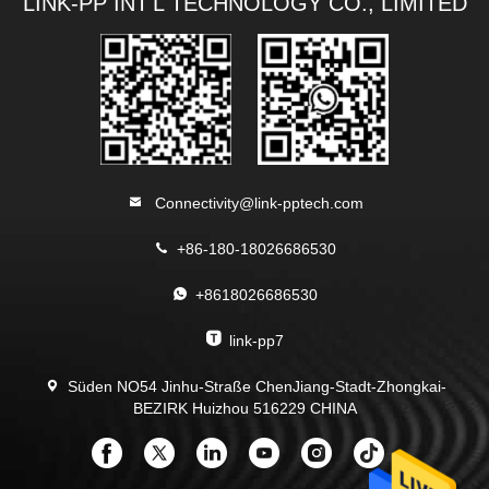
LINK-PP INT'L TECHNOLOGY CO., LIMITED
Connectivity@link-pptech.com
+86-180-18026686530
+8618026686530
link-pp7
Süden NO54 Jinhu-Straße ChenJiang-Stadt-Zhongkai-
BEZIRK Huizhou 516229 CHINA