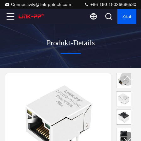
Connectivity@link-pptech.com
+86-180-18026686530
Zitat
Produkt-Details