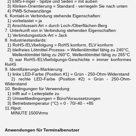
2) EMS-Finger - Spitze und Seiten = mit außen
3) Klinken-Orientierung = Standard - verriegeln Sie nach unten
4) PWB-Schwanzlänge
6.
Kontakt-in Verbindung stehende Eigenschaften:
1) vorbelastet = ja
2) Anschlussart-Art = durch Loch-/Oberflächen-Berg
7.
Unterkunft von in Verbindung stehenden Eigenschaften:
1) Verbindungsstück-Art = Jack
8.
Industriestandards:
1) RoHS-/ELVbefolgung = RoHS konform, ELV konform
2) bleifreies Lötmittel-Prozess- = Wellenlötmittel fähig zu 240°C,
Wellenlötmittel fähig zu 260°C, Wellenlötmittel fähig zu 265°C
3) war RoHS-/ELVbefolgungs-Geschichte = immer konformes
RoHS
9.
Identifizierungs-Markierung:
1) linke LED-Farbe (Position #1) = Grün - 250-Ohm-Widerstand
2) rechte LED-Farbe (Position #2) = Grün - 250-Ohm-
Widerstand
10.
Bedingungen für Verwendung:
1) trifft auf = Leiterplatte zu
2) Umweltbedingungen = Büro/Voraussetzungen
3) Betriebstemperatur (°C) = 0 - 70/-40 - +85
11.Hipot:
MINUTE 1500Vrms
Anwendungen für Terminalbenutzer