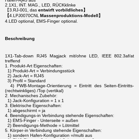
Hafen-Rj45
aus
2.1X1, INT. MAG., LED, RÜCKklinke
【3.RJ-001, das
entwirft vorbildliches】
【
4.LPJ0070CNL
Massenproduktions-Modell】
4.LED optional, EMS-Finger optional.
Beschreibung
1X1-Tab-down RJ45 Magjack mit/ohne LED, IEEE 802.3af/at
treffend
1.
Produkt-Art Eigenschaften:
1) Produkt-Art = Verbindungsstück
2) Jack-Art = RJ45
3) Profil = Standard
4) PWB-Montage-Orientierung = Eintritt des Seiten-Eintritts-
(rechtwinkliges) /Top (vertikal)
2.
Mechanisches Zubehör:
1) Jack-Konfiguration = 1 x 1
3.
Elektrische Eigenschaften:
1) abgeschirmt = ja
4.
Beendigungs-in Verbindung stehende Eigenschaften:
1) EMS-Finger - Unterseite = außen
2) Beendigungs-Methode = Lötmittel
5.
Körper-in Verbindung stehende Eigenschaften:
1) sondern Hafen-Konfiguration =/multi aus