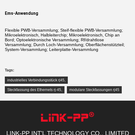
Ems-Anwendung
Flexible PWB-Versammlung; Steif-flexible PWB-Versammlung;
Mikroelektronisch, Halbleiterchip; Mikroelektronisch, Chip an
Bord; Optoelektronische Versammlung; Rf/drahtlose
Versammlung; Durch Loch-Versammlung; Oberflächenstützteil;
System-Versammlung; Leiterplatte-Versammlung
Tags:
industrielles Verbindungsstück rj45
,
Steckfassung des Ethernets rj-45
,
modulare Steckfassungen rj45
LINK-PP INT'L TECHNOLOGY CO., LIMITED