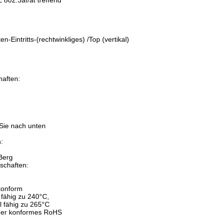
802.3af/at treffend
aften:
-Eintritts-(rechtwinkliges) /Top (vertikal)
aften:
:
 Sie nach unten
:
Berg
schaften:
konform
l fähig zu 240°C,
el fähig zu 265°C
mer konformes RoHS