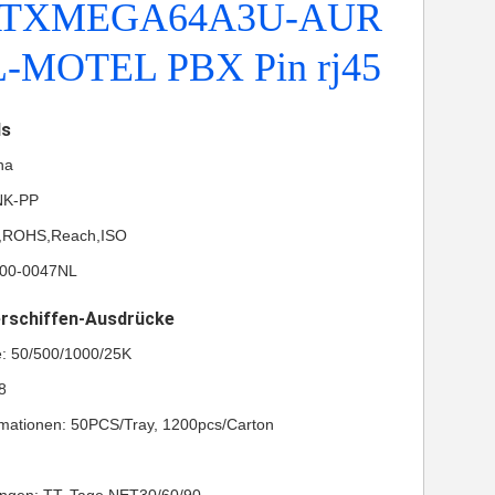
 ATXMEGA64A3U-AUR
-MOTEL PBX Pin rj45
ls
na
NK-PP
UL,ROHS,Reach,ISO
J00-0047NL
erschiffen-Ausdrücke
e: 50/500/1000/25K
8
mationen: 50PCS/Tray, 1200pcs/Carton