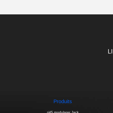
L
Produits
rj45 modularer Jack