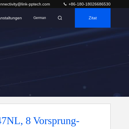
nnectivity@link-pptech.com
+86-180-18026686530
anstaltungen
Zitat
German
5
47NL, 8 Vorsprung-