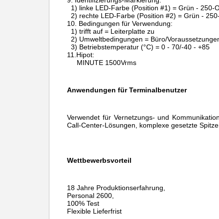
9.
Identifizierungs-Markierung:
1) linke LED-Farbe (Position #1) = Grün - 250
2) rechte LED-Farbe (Position #2) = Grün - 25
10.
Bedingungen für Verwendung:
1) trifft auf = Leiterplatte zu
2) Umweltbedingungen = Büro/Voraussetzunge
3) Betriebstemperatur (°C) = 0 - 70/-40 - +85
11.Hipot:
MINUTE 1500Vrms
Anwendungen für Terminalbenutzer
Verwendet für Vernetzungs- und Kommunikation
Call-Center-Lösungen, komplexe gesetzte Spitze
Wettbewerbsvorteil
18 Jahre Produktionserfahrung,
Personal 2600,
100% Test
Flexible Lieferfrist