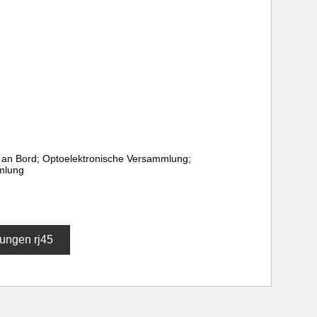
p an Bord; Optoelektronische Versammlung;
mlung
ungen rj45