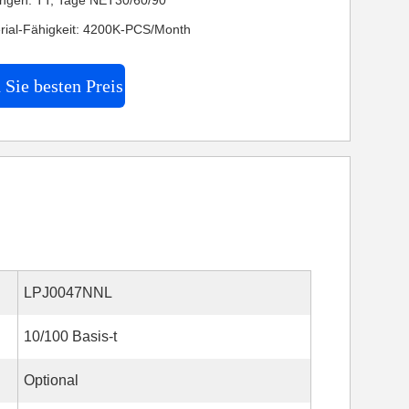
ngen: TT, Tage NET30/60/90
rial-Fähigkeit: 4200K-PCS/Month
 Sie besten Preis
LPJ0047NNL
10/100 Basis-t
Optional