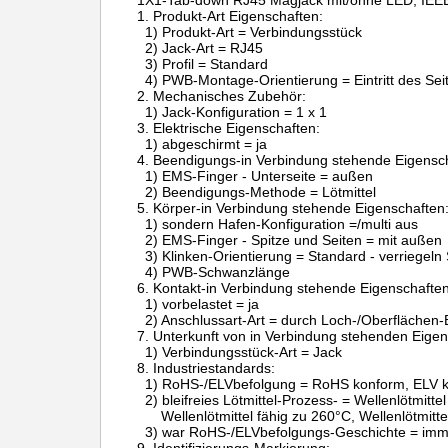
1X1-Tab-down RJ45 Magjack mit/ohne LED, IEEE 
1.
Produkt-Art Eigensch
1) Produkt-Art = Verbindungsstück
2) Jack-Art = RJ45
3) Profil = Standard
4) PWB-Montage-Orientierung = Eintritt des Seiten
2.
Mechanisches Zubehör:
1) Jack-Konfiguration = 1 x 1
3.
Elektrische Eigenschaften:
1) abgeschirmt = ja
4.
Beendigungs-in Verbindung stehende Eigensch
1) EMS-Finger - Unterseite = außen
2) Beendigungs-Methode = Lötmittel
5.
Körper-in Verbindung stehende Eigenschaften
1) sondern Hafen-Konfiguration =/multi aus
2) EMS-Finger - Spitze und Seiten = mit außen
3) Klinken-Orientierung = Standard - verriegeln
4) PWB-Schwanzlänge
6.
Kontakt-in Verbindung stehende Eigenschaften
1) vorbelastet = ja
2) Anschlussart-Art = durch Loch-/Oberflächen-
7.
Unterkunft von in Verbindung stehenden Eigen
1) Verbindungsstück-Art = Jack
8.
Industriestandards:
1) RoHS-/ELVbefolgung = RoHS konform, ELV 
2) bleifreies Lötmittel-Prozess- = Wellenlötmitte
Wellenlötmittel fähig zu 260°C, Wellenlötmitt
3) war RoHS-/ELVbefolgungs-Geschichte = im