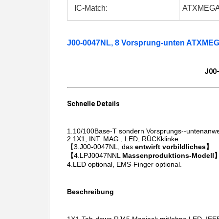
IC-Match:
ATXMEGA
J00-0047NL, 8 Vorsprung-unten ATXM
J00
Schnelle Details
1.10/100Base-T
sondern Vorsprungs--untenanw
2.1X1, INT. MAG., LED, RÜCKklinke
【3.J00-0047NL, das
entwirft vorbildliches】
【
4.LPJ0047NNL
Massenproduktions-Modell
4.LED optional, EMS-Finger optional.
Beschreibung