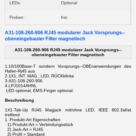
LEDs:
Optional
Proben:
frei
A31-108-260-906 RJ45 modularer Jack Vorsprungs--
obeneingebauter Filter magnetisch
A31-108-260-906 RJ45 modularer Jack Vorsprungs--
obeneingebauter Filter magnetisch
1.10/100Base-T
sondern Vorsprungs--OBEnanwendungen des
Hafen-Rj45
aus
2.1X1, INT. MAG., LED, RÜCKklinke
3.A31-108-260-906
4.LPJ1014AHNL
LED optional, EMS-Finger optional.
Beschreibung
1X1-Tab-Up RJ45 Magjack mit/ohne LED, IEEE 802.3af/at
treffend
1.
Produkt-Art Eigenschaften:
1) Produkt-Art = Verbindungsstück
2) Jack-Art = RJ45
3) Profil = Standard