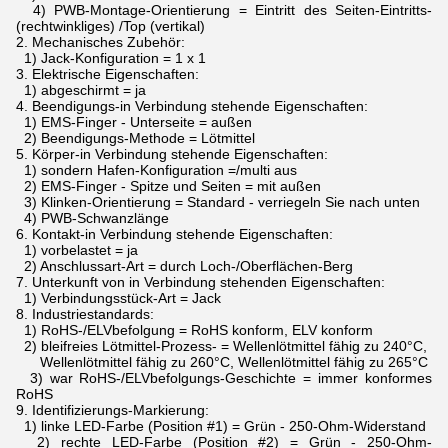
4) PWB-Montage-Orientierung = Eintritt des Seiten-Eintritts-
(rechtwinkliges) /Top (vertikal)
2.
Mechanisches Zubehör:
1) Jack-Konfiguration = 1 x 1
3.
Elektrische Eigenschaften:
1) abgeschirmt = ja
4.
Beendigungs-in Verbindung stehende Eigenschaften:
1) EMS-Finger - Unterseite = außen
2) Beendigungs-Methode = Lötmittel
5.
Körper-in Verbindung stehende Eigenschaften:
1) sondern Hafen-Konfiguration =/multi aus
2) EMS-Finger - Spitze und Seiten = mit außen
3) Klinken-Orientierung = Standard - verriegeln Sie nach unten
4) PWB-Schwanzlänge
6.
Kontakt-in Verbindung stehende Eigenschaften:
1) vorbelastet = ja
2) Anschlussart-Art = durch Loch-/Oberflächen-Berg
7.
Unterkunft von in Verbindung stehenden Eigenschaften:
1) Verbindungsstück-Art = Jack
8.
Industriestandards:
1) RoHS-/ELVbefolgung = RoHS konform, ELV konform
2) bleifreies Lötmittel-Prozess- = Wellenlötmittel fähig zu 240°C,
Wellenlötmittel fähig zu 260°C, Wellenlötmittel fähig zu 265°C
3) war RoHS-/ELVbefolgungs-Geschichte = immer konformes
RoHS
9.
Identifizierungs-Markierung:
1) linke LED-Farbe (Position #1) = Grün - 250-Ohm-Widerstand
2) rechte LED-Farbe (Position #2) = Grün - 250-Ohm-