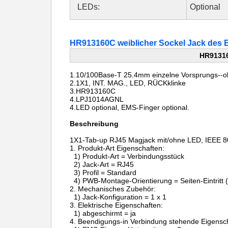
LEDs:
Optional
HR913160C weiblicher Sockel Jack des
HR91316
1.10/100Base-T 25.4mm
einzelne Vorsprungs-
2.1X1, INT. MAG., LED, RÜCKklinke
3.HR913160C
4.LPJ1014AGNL
4.LED optional, EMS-Finger optional.
Beschreibung
1X1-Tab-up RJ45 Magjack mit/ohne LED, IEEE 80
1.
Produkt-Art Eigensch
1) Produkt-Art = Verbindungsstück
2) Jack-Art = RJ45
3) Profil = Standard
4) PWB-Montage-Orientierung = Seiten-Eintritt (
2.
Mechanisches Zubehör:
1) Jack-Konfiguration = 1 x 1
3.
Elektrische Eigenschaften:
1) abgeschirmt = ja
4.
Beendigungs-in Verbindung stehende Eigensch