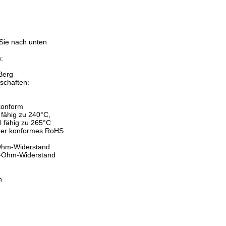
:
 Sie nach unten
:
Berg
schaften:
konform
l fähig zu 240°C,
el fähig zu 265°C
mer konformes RoHS
-Ohm-Widerstand
0-Ohm-Widerstand
n