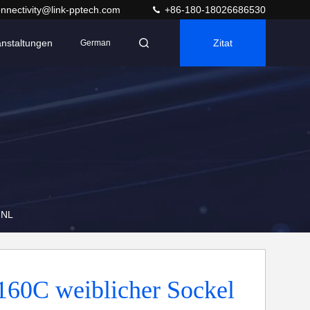
nnectivity@link-pptech.com
+86-180-18026686530
anstaltungen
Zitat
German
GNL
60C weiblicher Sockel