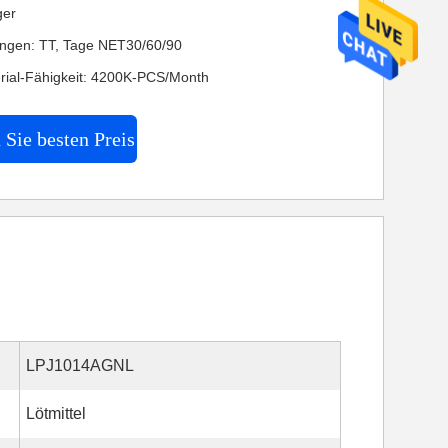
ger
ngen: TT, Tage NET30/60/90
rial-Fähigkeit: 4200K-PCS/Month
 Sie besten Preis
LPJ1014AGNL
Lötmittel