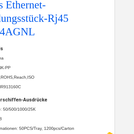
s Ethernet-
dungsstück-Rj45
14AGNL
ls
na
NK-PP
UL,ROHS,Reach,ISO
HR913160C
erschiffen-Ausdrücke
e: 50/500/1000/25K
8
mationen: 50PCS/Tray, 1200pcs/Carton