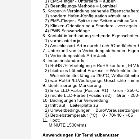
1) EMS-Finger - Unterseite = außen
2) Beendigungs-Methode = Lötmittel
5.
Körper-in Verbindung stehende Eigenschaften
1) sondern Hafen-Konfiguration =/multi aus
2) EMS-Finger - Spitze und Seiten = mit außen
3) Klinken-Orientierung = Standard - verriegeln
4) PWB-Schwanzlänge
6.
Kontakt-in Verbindung stehende Eigenschaften
1) vorbelastet = ja
2) Anschlussart-Art = durch Loch-/Oberflächen-
7.
Unterkunft von in Verbindung stehenden Eigen
1) Verbindungsstück-Art = Jack
8.
Industriestandards:
1) RoHS-/ELVbefolgung = RoHS konform, ELV 
2) bleifreies Lötmittel-Prozess- = Wellenlötmitte
Wellenlötmittel fähig zu 260°C, Wellenlötmitt
3) war RoHS-/ELVbefolgungs-Geschichte = im
9.
Identifizierungs-Markierung:
1) linke LED-Farbe (Position #1) = Grün - 250
2) rechte LED-Farbe (Position #2) = Grün - 25
10.
Bedingungen für Verwendung:
1) trifft auf = Leiterplatte zu
2) Umweltbedingungen = Büro/Voraussetzunge
3) Betriebstemperatur (°C) = 0 - 70/-40 - +85
11.Hipot:
MINUTE 1500Vrms
Anwendungen für Terminalbenutzer