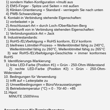
1) sondern Hafen-Konfiguration =/multi aus
2) EMS-Finger - Spitze und Seiten = mit außen
3) Klinken-Orientierung = Standard - verriegeln Sie nach unten
4) PWB-Schwanzlänge
6.
Kontakt-in Verbindung stehende Eigenschaften:
1) vorbelastet = ja
2) Anschlussart-Art = durch Loch-/Oberflächen-Berg
7.
Unterkunft von in Verbindung stehenden Eigenschaften:
1) Verbindungsstück-Art = Jack
8.
Industriestandards:
1) RoHS-/ELVbefolgung = RoHS konform, ELV konform
2) bleifreies Lötmittel-Prozess- = Wellenlötmittel fähig zu 240°C,
Wellenlötmittel fähig zu 260°C, Wellenlötmittel fähig zu 265°C
3) war RoHS-/ELVbefolgungs-Geschichte = immer konformes
RoHS
9.
Identifizierungs-Markierung:
1) linke LED-Farbe (Position #1) = Grün - 250-Ohm-Widerstand
2) rechte LED-Farbe (Position #2) = Grün - 250-Ohm-
Widerstand
10.
Bedingungen für Verwendung:
1) trifft auf = Leiterplatte zu
2) Umweltbedingungen = Büro/Voraussetzungen
3) Betriebstemperatur (°C) = 0 - 70/-40 - +85
11.Hipot:
MINUTE 1500Vrms