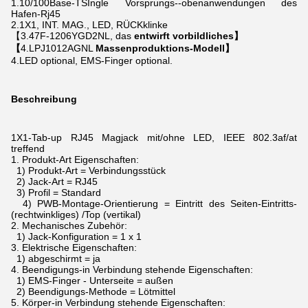
1.10/100Base-TSIngle Vorsprungs--obenanwendungen des
Hafen-Rj45
2.1X1, INT. MAG., LED, RÜCKklinke
【3.47F-1206YGD2NL, das
entwirft vorbildliches】
【
4.LPJ1012AGNL
Massenproduktions-Modell】
4.LED optional, EMS-Finger optional.
Beschreibung
1X1-Tab-up RJ45 Magjack mit/ohne LED, IEEE 802.3af/at
treffend
1.
Produkt-Art Eigenschaften:
1) Produkt-Art = Verbindungsstück
2) Jack-Art = RJ45
3) Profil = Standard
4) PWB-Montage-Orientierung = Eintritt des Seiten-Eintritts-
(rechtwinkliges) /Top (vertikal)
2.
Mechanisches Zubehör:
1) Jack-Konfiguration = 1 x 1
3.
Elektrische Eigenschaften:
1) abgeschirmt = ja
4.
Beendigungs-in Verbindung stehende Eigenschaften:
1) EMS-Finger - Unterseite = außen
2) Beendigungs-Methode = Lötmittel
5.
Körper-in Verbindung stehende Eigenschaften: