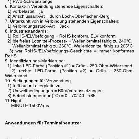
4) PWB-Schwanzlänge
6.
Kontakt-in Verbindung stehende Eigenschaften:
1) vorbelastet = ja
2) Anschlussart-Art = durch Loch-/Oberflächen-Berg
7.
Unterkunft von in Verbindung stehenden Eigenschaften:
1) Verbindungsstück-Art = Jack
8.
Industriestandards:
1) RoHS-/ELVbefolgung = RoHS konform, ELV konform
2) bleifreies Lötmittel-Prozess- = Wellenlötmittel fähig zu 240°C,
Wellenlötmittel fähig zu 260°C, Wellenlötmittel fähig zu 265°C
3) war RoHS-/ELVbefolgungs-Geschichte = immer konformes
RoHS
9.
Identifizierungs-Markierung:
1) linke LED-Farbe (Position #1) = Grün - 250-Ohm-Widerstand
2) rechte LED-Farbe (Position #2) = Grün - 250-Ohm-
Widerstand
10.
Bedingungen für Verwendung:
1) trifft auf = Leiterplatte zu
2) Umweltbedingungen = Büro/Voraussetzungen
3) Betriebstemperatur (°C) = 0 - 70/-40 - +85
11.Hipot:
MINUTE 1500Vrms
Anwendungen für Terminalbenutzer