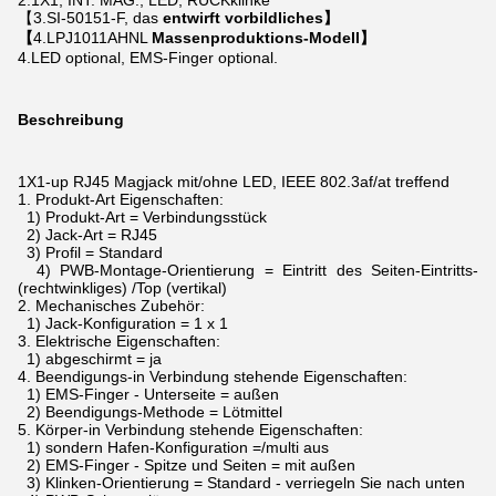
2.1X1, INT. MAG., LED, RÜCKklinke
【3.SI-50151-F, das
entwirft vorbildliches】
【
4.LPJ1011AHNL
Massenproduktions-Modell】
4.LED optional, EMS-Finger optional.
Beschreibung
1X1-up RJ45 Magjack mit/ohne LED, IEEE 802.3af/at treffend
1.
Produkt-Art Eigenschaften:
1) Produkt-Art = Verbindungsstück
2) Jack-Art = RJ45
3) Profil = Standard
4) PWB-Montage-Orientierung = Eintritt des Seiten-Eintritts-
(rechtwinkliges) /Top (vertikal)
2.
Mechanisches Zubehör:
1) Jack-Konfiguration = 1 x 1
3.
Elektrische Eigenschaften:
1) abgeschirmt = ja
4.
Beendigungs-in Verbindung stehende Eigenschaften:
1) EMS-Finger - Unterseite = außen
2) Beendigungs-Methode = Lötmittel
5.
Körper-in Verbindung stehende Eigenschaften:
1) sondern Hafen-Konfiguration =/multi aus
2) EMS-Finger - Spitze und Seiten = mit außen
3) Klinken-Orientierung = Standard - verriegeln Sie nach unten