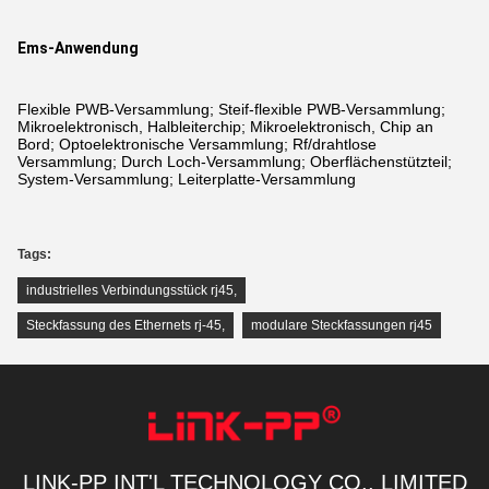
Ems-Anwendung
Flexible PWB-Versammlung; Steif-flexible PWB-Versammlung;
Mikroelektronisch, Halbleiterchip; Mikroelektronisch, Chip an
Bord; Optoelektronische Versammlung; Rf/drahtlose
Versammlung; Durch Loch-Versammlung; Oberflächenstützteil;
System-Versammlung; Leiterplatte-Versammlung
Tags:
industrielles Verbindungsstück rj45
,
Steckfassung des Ethernets rj-45
,
modulare Steckfassungen rj45
LINK-PP INT'L TECHNOLOGY CO., LIMITED