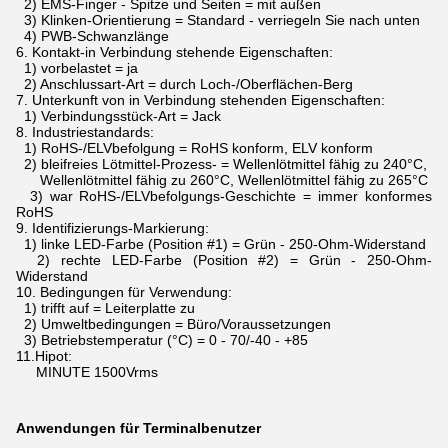
2) EMS-Finger - Spitze und Seiten = mit außen
3) Klinken-Orientierung = Standard - verriegeln Sie nach unten
4) PWB-Schwanzlänge
6.
Kontakt-in Verbindung stehende Eigenschaften:
1) vorbelastet = ja
2) Anschlussart-Art = durch Loch-/Oberflächen-Berg
7.
Unterkunft von in Verbindung stehenden Eigenschaften:
1) Verbindungsstück-Art = Jack
8.
Industriestandards:
1) RoHS-/ELVbefolgung = RoHS konform, ELV konform
2) bleifreies Lötmittel-Prozess- = Wellenlötmittel fähig zu 240°C,
Wellenlötmittel fähig zu 260°C, Wellenlötmittel fähig zu 265°C
3) war RoHS-/ELVbefolgungs-Geschichte = immer konformes
RoHS
9.
Identifizierungs-Markierung:
1) linke LED-Farbe (Position #1) = Grün - 250-Ohm-Widerstand
2) rechte LED-Farbe (Position #2) = Grün - 250-Ohm-
Widerstand
10.
Bedingungen für Verwendung:
1) trifft auf = Leiterplatte zu
2) Umweltbedingungen = Büro/Voraussetzungen
3) Betriebstemperatur (°C) = 0 - 70/-40 - +85
11.Hipot:
MINUTE 1500Vrms
Anwendungen für Terminalbenutzer