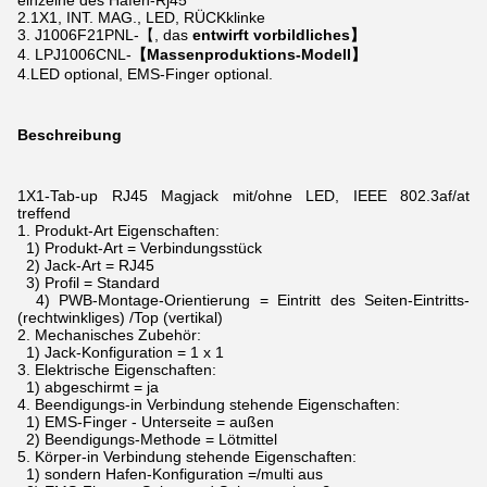
einzelne des Hafen-Rj45
2.1X1, INT. MAG., LED, RÜCKklinke
3. J1006F21PNL-【, das
entwirft vorbildliches】
4. LPJ1006CNL-
【Massenproduktions-Modell】
4.LED optional, EMS-Finger optional.
Beschreibung
1X1-Tab-up RJ45 Magjack mit/ohne LED, IEEE 802.3af/at
treffend
1.
Produkt-Art Eigenschaften:
1) Produkt-Art = Verbindungsstück
2) Jack-Art = RJ45
3) Profil = Standard
4) PWB-Montage-Orientierung = Eintritt des Seiten-Eintritts-
(rechtwinkliges) /Top (vertikal)
2.
Mechanisches Zubehör:
1) Jack-Konfiguration = 1 x 1
3.
Elektrische Eigenschaften:
1) abgeschirmt = ja
4.
Beendigungs-in Verbindung stehende Eigenschaften:
1) EMS-Finger - Unterseite = außen
2) Beendigungs-Methode = Lötmittel
5.
Körper-in Verbindung stehende Eigenschaften:
1) sondern Hafen-Konfiguration =/multi aus