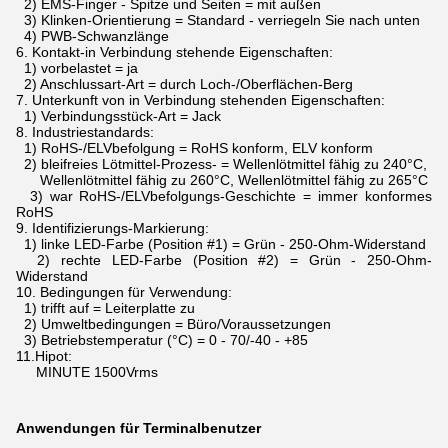
2) EMS-Finger - Spitze und Seiten = mit außen
3) Klinken-Orientierung = Standard - verriegeln Sie nach unten
4) PWB-Schwanzlänge
6.
Kontakt-in Verbindung stehende Eigenschaften:
1) vorbelastet = ja
2) Anschlussart-Art = durch Loch-/Oberflächen-Berg
7.
Unterkunft von in Verbindung stehenden Eigenschaften:
1) Verbindungsstück-Art = Jack
8.
Industriestandards:
1) RoHS-/ELVbefolgung = RoHS konform, ELV konform
2) bleifreies Lötmittel-Prozess- = Wellenlötmittel fähig zu 240°C,
Wellenlötmittel fähig zu 260°C, Wellenlötmittel fähig zu 265°C
3) war RoHS-/ELVbefolgungs-Geschichte = immer konformes
RoHS
9.
Identifizierungs-Markierung:
1) linke LED-Farbe (Position #1) = Grün - 250-Ohm-Widerstand
2) rechte LED-Farbe (Position #2) = Grün - 250-Ohm-
Widerstand
10.
Bedingungen für Verwendung:
1) trifft auf = Leiterplatte zu
2) Umweltbedingungen = Büro/Voraussetzungen
3) Betriebstemperatur (°C) = 0 - 70/-40 - +85
11.Hipot:
MINUTE 1500Vrms
Anwendungen für Terminalbenutzer