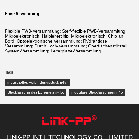
Ems-Anwendung
Flexible PWB-Versammlung; Steif-flexible PWB-Versammlung;
Mikroelektronisch, Halbleiterchip; Mikroelektronisch, Chip an
Bord; Optoelektronische Versammlung; Rf/drahtlose
Versammlung; Durch Loch-Versammlung; Oberflächenstützteil;
System-Versammlung; Leiterplatte-Versammlung
Tags:
industrielles Verbindungsstück rj45
,
Steckfassung des Ethernets rj-45
,
modulare Steckfassungen rj45
LINK-PP INT'L TECHNOLOGY CO., LIMITED