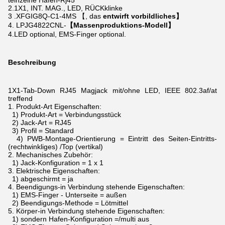
teinzelne Hafen-Rj45
2.1X1, INT. MAG., LED, RÜCKklinke
3 .XFGIG8Q-C1-4MS 【, das
entwirft vorbildliches】
4. LPJG4822CNL-
【Massenproduktions-Modell】
4.LED optional, EMS-Finger optional.
Beschreibung
1X1-Tab-Down RJ45 Magjack mit/ohne LED, IEEE 802.3af/at
treffend
1.
Produkt-Art Eigenschaften:
1) Produkt-Art = Verbindungsstück
2) Jack-Art = RJ45
3) Profil = Standard
4) PWB-Montage-Orientierung = Eintritt des Seiten-Eintritts-
(rechtwinkliges) /Top (vertikal)
2.
Mechanisches Zubehör:
1) Jack-Konfiguration = 1 x 1
3.
Elektrische Eigenschaften:
1) abgeschirmt = ja
4.
Beendigungs-in Verbindung stehende Eigenschaften:
1) EMS-Finger - Unterseite = außen
2) Beendigungs-Methode = Lötmittel
5.
Körper-in Verbindung stehende Eigenschaften:
1) sondern Hafen-Konfiguration =/multi aus