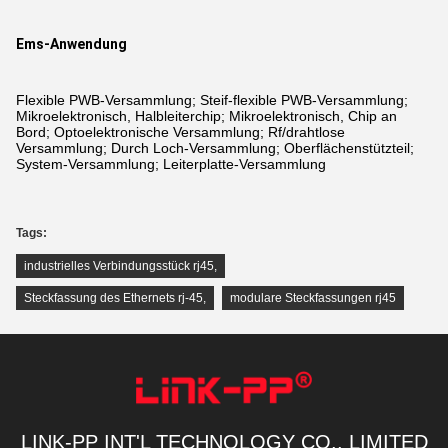
Ems-Anwendung
Flexible PWB-Versammlung; Steif-flexible PWB-Versammlung;
Mikroelektronisch, Halbleiterchip; Mikroelektronisch, Chip an
Bord; Optoelektronische Versammlung; Rf/drahtlose
Versammlung; Durch Loch-Versammlung; Oberflächenstützteil;
System-Versammlung; Leiterplatte-Versammlung
Tags:
industrielles Verbindungsstück rj45
,
Steckfassung des Ethernets rj-45
,
modulare Steckfassungen rj45
LINK-PP INT'L TECHNOLOGY CO., LIMITED