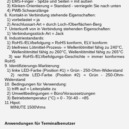
2) EMS-Finger - Spitze und Seiten = mit außen
3) Klinken-Orientierung = Standard - verriegeln Sie nach unten
4) PWB-Schwanzlänge
6.
Kontakt-in Verbindung stehende Eigenschaften:
1) vorbelastet = ja
2) Anschlussart-Art = durch Loch-/Oberflächen-Berg
7.
Unterkunft von in Verbindung stehenden Eigenschaften:
1) Verbindungsstück-Art = Jack
8.
Industriestandards:
1) RoHS-/ELVbefolgung = RoHS konform, ELV konform
2) bleifreies Lötmittel-Prozess- = Wellenlötmittel fähig zu 240°C,
Wellenlötmittel fähig zu 260°C, Wellenlötmittel fähig zu 265°C
3) war RoHS-/ELVbefolgungs-Geschichte = immer konformes
RoHS
9.
Identifizierungs-Markierung:
1) linke LED-Farbe (Position #1) = Grün - 250-Ohm-Widerstand
2) rechte LED-Farbe (Position #2) = Grün - 250-Ohm-
Widerstand
10.
Bedingungen für Verwendung:
1) trifft auf = Leiterplatte zu
2) Umweltbedingungen = Büro/Voraussetzungen
3) Betriebstemperatur (°C) = 0 - 70/-40 - +85
11.Hipot:
MINUTE 1500Vrms
Anwendungen für Terminalbenutzer