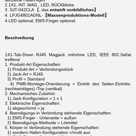
teinzelne Hafen-Rj45
2.1X1, INT. MAG., LED, RÜCKklinke
3 .SJT-042CLA 【, das
entwirft vorbildliches】
4. LPJG4801AGNL-
【Massenproduktions-Modell】
4.LED optional, EMS-Finger optional.
Beschreibung
1X1-Tab-Down RJ45 Magjack mit/ohne LED, IEEE 802.3af/at
treffend
1.
Produkt-Art Eigenschaften:
1) Produkt-Art = Verbindungsstück
2) Jack-Art = RJ45
3) Profil = Standard
4) PWB-Montage-Orientierung = Eintritt des Seiten-Eintritts-
(rechtwinkliges) /Top (vertikal)
2.
Mechanisches Zubehör:
1) Jack-Konfiguration = 1 x 1
3.
Elektrische Eigenschaften:
1) abgeschirmt = ja
4.
Beendigungs-in Verbindung stehende Eigenschaften:
1) EMS-Finger - Unterseite = außen
2) Beendigungs-Methode = Lötmittel
5.
Körper-in Verbindung stehende Eigenschaften:
1) sondern Hafen-Konfiguration =/multi aus