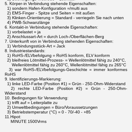
5.
Körper-in Verbindung stehende Eigenschaften:
1) sondern Hafen-Konfiguration =/multi aus
2) EMS-Finger - Spitze und Seiten = mit außen
3) Klinken-Orientierung = Standard - verriegeln Sie nach unten
4) PWB-Schwanzlänge
6.
Kontakt-in Verbindung stehende Eigenschaften:
1) vorbelastet = ja
2) Anschlussart-Art = durch Loch-/Oberflächen-Berg
7.
Unterkunft von in Verbindung stehenden Eigenschaften:
1) Verbindungsstück-Art = Jack
8.
Industriestandards:
1) RoHS-/ELVbefolgung = RoHS konform, ELV konform
2) bleifreies Lötmittel-Prozess- = Wellenlötmittel fähig zu 240°C,
Wellenlötmittel fähig zu 260°C, Wellenlötmittel fähig zu 265°C
3) war RoHS-/ELVbefolgungs-Geschichte = immer konformes
RoHS
9.
Identifizierungs-Markierung:
1) linke LED-Farbe (Position #1) = Grün - 250-Ohm-Widerstand
2) rechte LED-Farbe (Position #2) = Grün - 250-Ohm-
Widerstand
10.
Bedingungen für Verwendung:
1) trifft auf = Leiterplatte zu
2) Umweltbedingungen = Büro/Voraussetzungen
3) Betriebstemperatur (°C) = 0 - 70/-40 - +85
11.Hipot:
MINUTE 1500Vrms