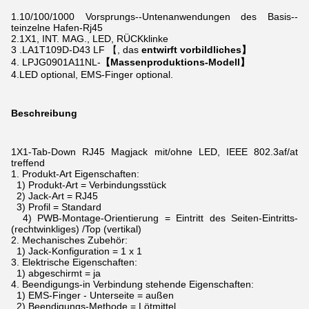
1.10/100/1000
Vorsprungs--Untenanwendungen des Basis--
teinzelne Hafen-Rj45
2.1X1, INT. MAG., LED, RÜCKklinke
3 .LA1T109D-D43 LF 【, das
entwirft vorbildliches】
4. LPJG0901A11NL-
【Massenproduktions-Modell】
4.LED optional, EMS-Finger optional.
Beschreibung
1X1-Tab-Down RJ45 Magjack mit/ohne LED, IEEE 802.3af/at
treffend
1.
Produkt-Art Eigenschaften:
1) Produkt-Art = Verbindungsstück
2) Jack-Art = RJ45
3) Profil = Standard
4) PWB-Montage-Orientierung = Eintritt des Seiten-Eintritts-
(rechtwinkliges) /Top (vertikal)
2.
Mechanisches Zubehör:
1) Jack-Konfiguration = 1 x 1
3.
Elektrische Eigenschaften:
1) abgeschirmt = ja
4.
Beendigungs-in Verbindung stehende Eigenschaften:
1) EMS-Finger - Unterseite = außen
2) Beendigungs-Methode = Lötmittel