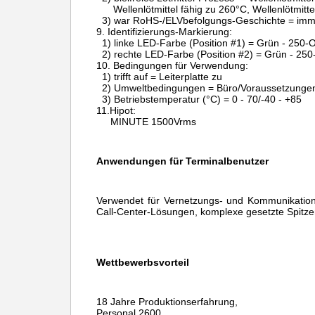
Wellenlötmittel fähig zu 260°C, Wellenlötmitt
3) war RoHS-/ELVbefolgungs-Geschichte = im
9.
Identifizierungs-Markierung:
1) linke LED-Farbe (Position #1) = Grün - 250
2) rechte LED-Farbe (Position #2) = Grün - 25
10.
Bedingungen für Verwendung:
1) trifft auf = Leiterplatte zu
2) Umweltbedingungen = Büro/Voraussetzunge
3) Betriebstemperatur (°C) = 0 - 70/-40 - +85
11.Hipot:
MINUTE 1500Vrms
Anwendungen für Terminalbenutzer
Verwendet für Vernetzungs- und Kommunikation
Call-Center-Lösungen, komplexe gesetzte Spitze
Wettbewerbsvorteil
18 Jahre Produktionserfahrung,
Personal 2600,