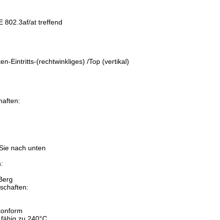
802.3af/at treffend
aften:
-Eintritts-(rechtwinkliges) /Top (vertikal)
aften:
:
 Sie nach unten
:
Berg
schaften:
konform
l fähig zu 240°C,