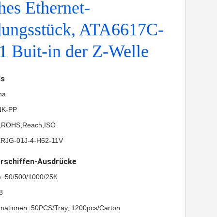
hes Ethernet-
dungsstück, ATA6617C-
 Buit-in der Z-Welle
ls
na
NK-PP
UL,ROHS,Reach,ISO
XRJG-01J-4-H62-11V
erschiffen-Ausdrücke
e: 50/500/1000/25K
8
mationen: 50PCS/Tray, 1200pcs/Carton