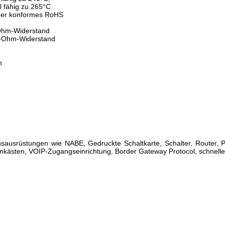
el fähig zu 265°C
mer konformes RoHS
-Ohm-Widerstand
0-Ohm-Widerstand
n
sausrüstungen wie NABE, Gedruckte Schaltkarte, Schalter, Router
nkästen, VOIP-Zugangseinrichtung, Border Gateway Protocol, schnelle