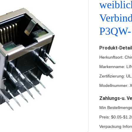
weiblic
Verbin
P3QW-1
Produkt-Detai
Herkunftsort: Chi
Markenname: LI
Zertifizierung: 
Modellnummer: 
Zahlungs-u. V
Min Bestellmeng
Preis: $0.05-$1.2
Verpackung Infor