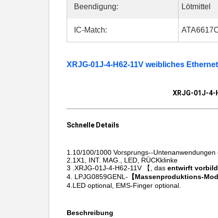
Beendigung:
Lötmittel
IC-Match:
ATA6617
XRJG-01J-4-H62-11V weibliches Ethernet
XRJG-01J-4-H
Schnelle Details
1.10/100/1000
Vorsprungs--Untenanwendungen d
2.1X1, INT. MAG., LED, RÜCKklinke
3 .XRJG-01J-4-H62-11V 【, das
entwirft vorbil
4. LPJG0859GENL-
【Massenproduktions-Mod
4.LED optional, EMS-Finger optional.
Beschreibung