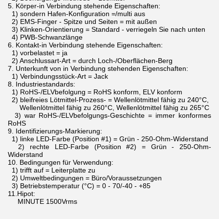
5.
Körper-in Verbindung stehende Eigenschaften:
1) sondern Hafen-Konfiguration =/multi aus
2) EMS-Finger - Spitze und Seiten = mit außen
3) Klinken-Orientierung = Standard - verriegeln Sie nach unten
4) PWB-Schwanzlänge
6.
Kontakt-in Verbindung stehende Eigenschaften:
1) vorbelastet = ja
2) Anschlussart-Art = durch Loch-/Oberflächen-Berg
7.
Unterkunft von in Verbindung stehenden Eigenschaften:
1) Verbindungsstück-Art = Jack
8.
Industriestandards:
1) RoHS-/ELVbefolgung = RoHS konform, ELV konform
2) bleifreies Lötmittel-Prozess- = Wellenlötmittel fähig zu 240°C,
Wellenlötmittel fähig zu 260°C, Wellenlötmittel fähig zu 265°C
3) war RoHS-/ELVbefolgungs-Geschichte = immer konformes
RoHS
9.
Identifizierungs-Markierung:
1) linke LED-Farbe (Position #1) = Grün - 250-Ohm-Widerstand
2) rechte LED-Farbe (Position #2) = Grün - 250-Ohm-
Widerstand
10.
Bedingungen für Verwendung:
1) trifft auf = Leiterplatte zu
2) Umweltbedingungen = Büro/Voraussetzungen
3) Betriebstemperatur (°C) = 0 - 70/-40 - +85
11.Hipot:
MINUTE 1500Vrms