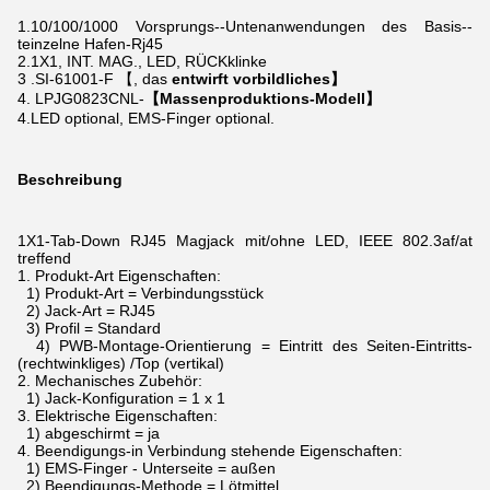
1.10/100/1000
Vorsprungs--Untenanwendungen des Basis--
teinzelne Hafen-Rj45
2.1X1, INT. MAG., LED, RÜCKklinke
3 .SI-61001-F 【, das
entwirft vorbildliches】
4. LPJG0823CNL-
【Massenproduktions-Modell】
4.LED optional, EMS-Finger optional.
Beschreibung
1X1-Tab-Down RJ45 Magjack mit/ohne LED, IEEE 802.3af/at
treffend
1.
Produkt-Art Eigenschaften:
1) Produkt-Art = Verbindungsstück
2) Jack-Art = RJ45
3) Profil = Standard
4) PWB-Montage-Orientierung = Eintritt des Seiten-Eintritts-
(rechtwinkliges) /Top (vertikal)
2.
Mechanisches Zubehör:
1) Jack-Konfiguration = 1 x 1
3.
Elektrische Eigenschaften:
1) abgeschirmt = ja
4.
Beendigungs-in Verbindung stehende Eigenschaften:
1) EMS-Finger - Unterseite = außen
2) Beendigungs-Methode = Lötmittel