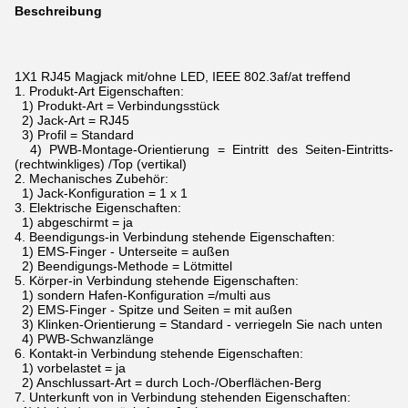
Beschreibung
1X1 RJ45 Magjack mit/ohne LED, IEEE 802.3af/at treffend
1.
Produkt-Art Eigenschaften:
1) Produkt-Art = Verbindungsstück
2) Jack-Art = RJ45
3) Profil = Standard
4) PWB-Montage-Orientierung = Eintritt des Seiten-Eintritts-
(rechtwinkliges) /Top (vertikal)
2.
Mechanisches Zubehör:
1) Jack-Konfiguration = 1 x 1
3.
Elektrische Eigenschaften:
1) abgeschirmt = ja
4.
Beendigungs-in Verbindung stehende Eigenschaften:
1) EMS-Finger - Unterseite = außen
2) Beendigungs-Methode = Lötmittel
5.
Körper-in Verbindung stehende Eigenschaften:
1) sondern Hafen-Konfiguration =/multi aus
2) EMS-Finger - Spitze und Seiten = mit außen
3) Klinken-Orientierung = Standard - verriegeln Sie nach unten
4) PWB-Schwanzlänge
6.
Kontakt-in Verbindung stehende Eigenschaften:
1) vorbelastet = ja
2) Anschlussart-Art = durch Loch-/Oberflächen-Berg
7.
Unterkunft von in Verbindung stehenden Eigenschaften: