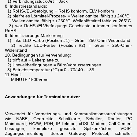
1) Verbindungsstück-Art = Jack
8.
Industriestandards:
1) RoHS-/ELVbefolgung = RoHS konform, ELV konform
2) bleifreies Lötmittel-Prozess- = Wellenlötmittel fähig zu 240°C,
Wellenlötmittel fähig zu 260°C, Wellenlötmittel fähig zu 265°C
3) war RoHS-/ELVbefolgungs-Geschichte = immer konformes
RoHS
9.
Identifizierungs-Markierung:
1) linke LED-Farbe (Position #1) = Grün - 250-Ohm-Widerstand
2) rechte LED-Farbe (Position #2) = Grün - 250-Ohm-
Widerstand
10.
Bedingungen für Verwendung:
1) trifft auf = Leiterplatte zu
2) Umweltbedingungen = Büro/Voraussetzungen
3) Betriebstemperatur (°C) = 0 - 70/-40 - +85
11.Hipot:
MINUTE 1500Vrms
Anwendungen für Terminalbenutzer
Verwendet für Vernetzungs- und Kommunikationsausrüstungen
wie NABE, Gedruckte Schaltkarte, Schalter, Router, PC
Mainboard, HAVW, PDH, IP-Telefon, xDSL-Modem,
Call-Center-
Lösungen, komplexe gesetzte Spitzenkästen, VOIP-
Zugangseinrichtung, Border Gateway Protocol, schneller