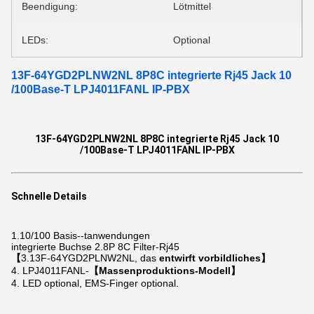
Beendigung:
Lötmittel
LEDs:
Optional
13F-64YGD2PLNW2NL 8P8C integrierte Rj45 Jack 10
/100Base-T LPJ4011FANL IP-PBX
13F-64YGD2PLNW2NL 8P8C integrierte Rj45 Jack 10
/100Base-T LPJ4011FANL IP-PBX
Schnelle Details
1.10/100
Basis--tanwendungen
integrierte Buchse
2.8P 8C
Filter-Rj45
【
3.13F-64YGD2PLNW2NL, das
entwirft vorbildliches】
4. LPJ4011FANL-
【Massenproduktions-Modell】
4. LED optional, EMS-Finger optional.