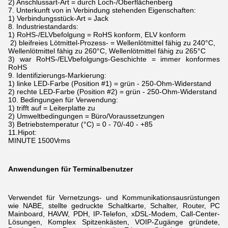
2) Anschlussart-Art = durch Loch-/Oberflächenberg
7. Unterkunft von in Verbindung stehenden Eigenschaften:
1) Verbindungsstück-Art = Jack
8. Industriestandards:
1) RoHS-/ELVbefolgung = RoHS konform, ELV konform
2) bleifreies Lötmittel-Prozess- = Wellenlötmittel fähig zu 240°C,
Wellenlötmittel fähig zu 260°C, Wellenlötmittel fähig zu 265°C
3) war RoHS-/ELVbefolgungs-Geschichte = immer konformes
RoHS
9. Identifizierungs-Markierung:
1) linke LED-Farbe (Position #1) = grün - 250-Ohm-Widerstand
2) rechte LED-Farbe (Position #2) = grün - 250-Ohm-Widerstand
10. Bedingungen für Verwendung:
1) trifft auf = Leiterplatte zu
2) Umweltbedingungen = Büro/Voraussetzungen
3) Betriebstemperatur (°C) = 0 - 70/-40 - +85
11.Hipot:
MINUTE 1500Vrms
Anwendungen für Terminalbenutzer
Verwendet für Vernetzungs- und Kommunikationsausrüstungen
wie NABE,
stellte
gedruckte Schaltkarte, Schalter, Router, PC
Mainboard, HAVW, PDH, IP-Telefon, xDSL-Modem,
Call-Center-
Lösungen, Komplex Spitzenkästen, VOIP-Zugänge gründete,