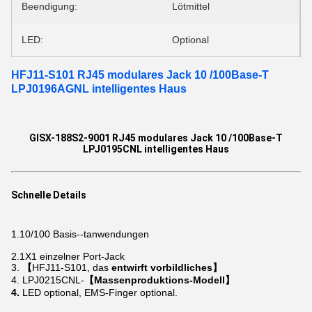
Beendigung:
Lötmittel
LED:
Optional
HFJ11-S101 RJ45 modulares Jack 10 /100Base-T
LPJ0196AGNL intelligentes Haus
GISX-188S2-9001 RJ45 modulares Jack 10 /100Base-T
LPJ0195CNL intelligentes Haus
Schnelle Details
1.10/100
Basis--tanwendungen
2.1X1
einzelner Port-Jack
3.
【
HFJ11-S101, das
entwirft vorbildliches】
4. LPJ0215CNL-
【Massenproduktions-Modell】
4.
LED optional, EMS-Finger optional.