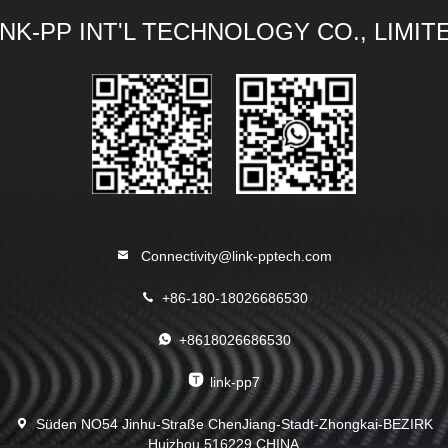
INK-PP INT'L TECHNOLOGY CO., LIMIT
Connectivity@link-pptech.com
+86-180-18026686530
+8618026686530
link-pp7
Süden NO54 Jinhu-Straße ChenJiang-Stadt-Zhongkai-BEZIRK
Huizhou 516229 CHINA