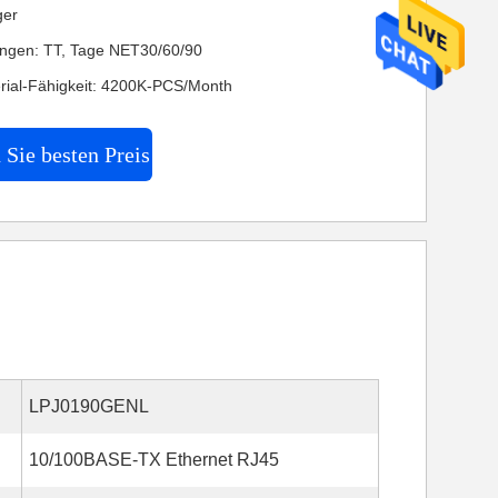
ger
ngen: TT, Tage NET30/60/90
rial-Fähigkeit: 4200K-PCS/Month
 Sie besten Preis
LPJ0190GENL
10/100BASE-TX Ethernet RJ45