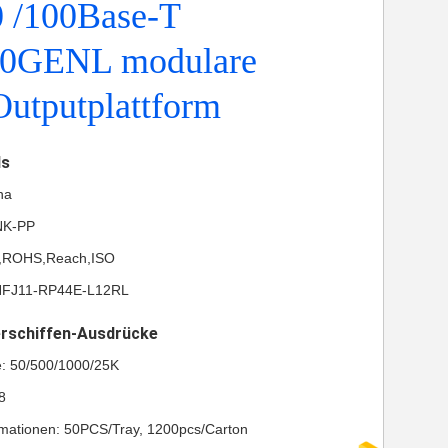
0 /100Base-T
0GENL modulare
Outputplattform
ls
na
NK-PP
UL,ROHS,Reach,ISO
HFJ11-RP44E-L12RL
erschiffen-Ausdrücke
e: 50/500/1000/25K
8
mationen: 50PCS/Tray, 1200pcs/Carton