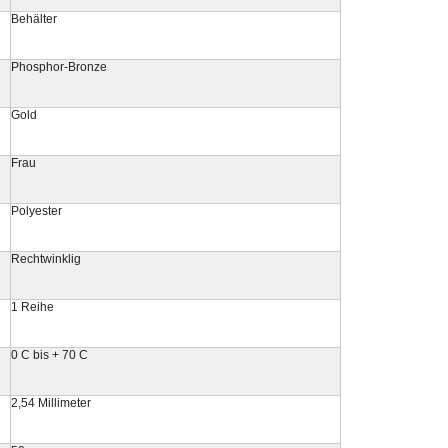
Behälter
Phosphor-Bronze
Gold
Frau
Polyester
Rechtwinklig
1 Reihe
0 C bis + 70 C
2,54 Millimeter