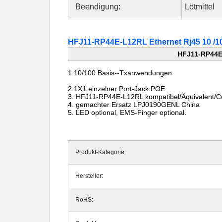
Beendigung:
Lötmittel
HFJ11-RP44E-L12RL Ethernet Rj45 10 /1
HFJ11-RP44E-
1.10/100
Basis--Txanwendungen
2.1X1
einzelner Port-Jack POE
3. HFJ11-RP44E-L12RL kompatibel/Äquivalent/C
4. gemachter Ersatz LPJ0190GENL China
5. LED optional, EMS-Finger optional.
Produkt-Kategorie:
Hersteller:
RoHS: