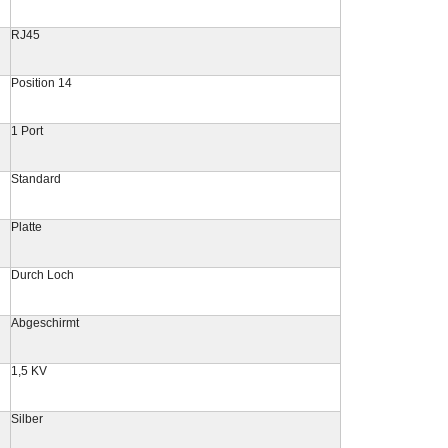
RJ45
Position 14
1 Port
Standard
Platte
Durch Loch
Abgeschirmt
1,5 KV
Silber