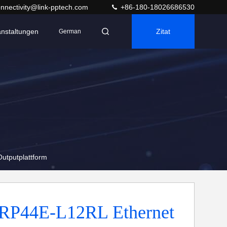
nnectivity@link-pptech.com
+86-180-18026686530
anstaltungen
Zitat
German
utputplattform
RP44E-L12RL Ethernet