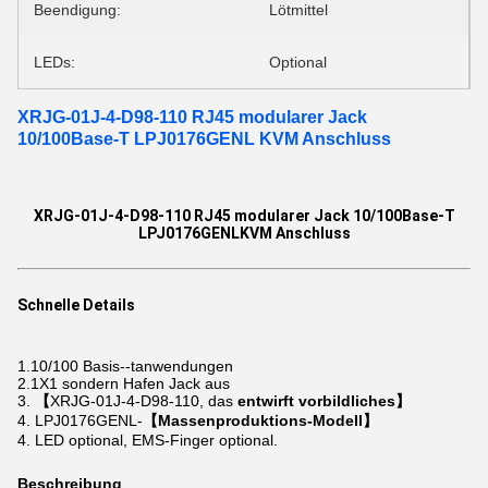
Beendigung:
Lötmittel
LEDs:
Optional
XRJG-01J-4-D98-110 RJ45 modularer Jack
10/100Base-T LPJ0176GENL KVM Anschluss
XRJG-01J-4-D98-110 RJ45 modularer Jack 10/100Base-T
LPJ0176GENLKVM Anschluss
Schnelle Details
1.10/100
Basis--tanwendungen
2.1X1
sondern Hafen Jack
aus
3.
【
XRJG-01J-4-D98-110, das
entwirft vorbildliches】
4. LPJ0176GENL-
【Massenproduktions-Modell】
4. LED optional, EMS-Finger optional.
Beschreibung