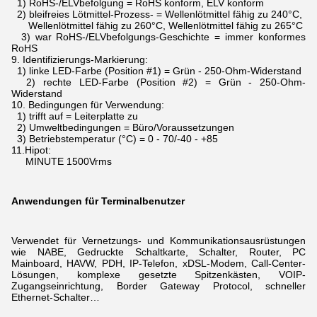
1) RoHS-/ELVbefolgung = RoHS konform, ELV konform
2) bleifreies Lötmittel-Prozess- = Wellenlötmittel fähig zu 240°C,
Wellenlötmittel fähig zu 260°C, Wellenlötmittel fähig zu 265°C
3) war RoHS-/ELVbefolgungs-Geschichte = immer konformes
RoHS
9.
Identifizierungs-Markierung:
1) linke LED-Farbe (Position #1) = Grün - 250-Ohm-Widerstand
2) rechte LED-Farbe (Position #2) = Grün - 250-Ohm-
Widerstand
10.
Bedingungen für Verwendung:
1) trifft auf = Leiterplatte zu
2) Umweltbedingungen = Büro/Voraussetzungen
3) Betriebstemperatur (°C) = 0 - 70/-40 - +85
11.Hipot:
MINUTE 1500Vrms
Anwendungen für Terminalbenutzer
Verwendet für Vernetzungs- und Kommunikationsausrüstungen
wie NABE, Gedruckte Schaltkarte, Schalter, Router, PC
Mainboard, HAVW, PDH, IP-Telefon, xDSL-Modem,
Call-Center-
Lösungen, komplexe gesetzte Spitzenkästen, VOIP-
Zugangseinrichtung, Border Gateway Protocol, schneller
Ethernet-Schalter…