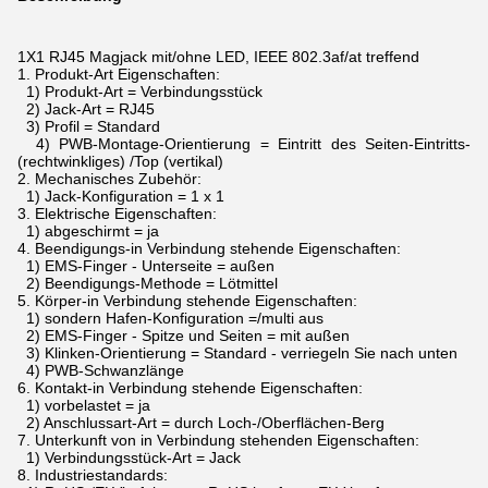
1X1 RJ45 Magjack mit/ohne LED, IEEE 802.3af/at treffend
1.
Produkt-Art Eigenschaften:
1) Produkt-Art = Verbindungsstück
2) Jack-Art = RJ45
3) Profil = Standard
4) PWB-Montage-Orientierung = Eintritt des Seiten-Eintritts-
(rechtwinkliges) /Top (vertikal)
2.
Mechanisches Zubehör:
1) Jack-Konfiguration = 1 x 1
3.
Elektrische Eigenschaften:
1) abgeschirmt = ja
4.
Beendigungs-in Verbindung stehende Eigenschaften:
1) EMS-Finger - Unterseite = außen
2) Beendigungs-Methode = Lötmittel
5.
Körper-in Verbindung stehende Eigenschaften:
1) sondern Hafen-Konfiguration =/multi aus
2) EMS-Finger - Spitze und Seiten = mit außen
3) Klinken-Orientierung = Standard - verriegeln Sie nach unten
4) PWB-Schwanzlänge
6.
Kontakt-in Verbindung stehende Eigenschaften:
1) vorbelastet = ja
2) Anschlussart-Art = durch Loch-/Oberflächen-Berg
7.
Unterkunft von in Verbindung stehenden Eigenschaften:
1) Verbindungsstück-Art = Jack
8.
Industriestandards: