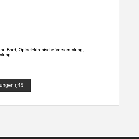
p an Bord; Optoelektronische Versammlung;
mlung
ungen rj45