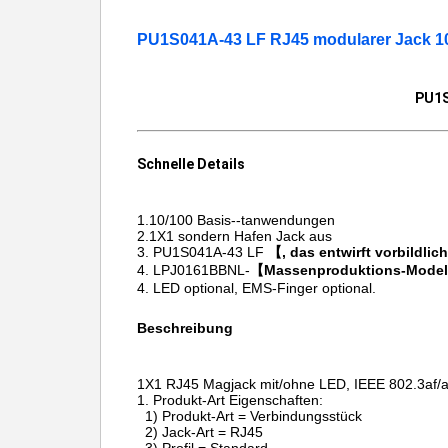
PU1S041A-43 LF RJ45 modularer Jack 
PU1S
Schnelle Details
1.10/100
Basis--tanwendungen
2.1X1
sondern Hafen Jack
aus
3. PU1S041A-43 LF
【, das entwirft vorbildli
4. LPJ0161BBNL-
【Massenproduktions-Mode
4. LED optional, EMS-Finger optional.
Beschreibung
1X1 RJ45 Magjack mit/ohne LED, IEEE 802.3af/at
1.
Produkt-Art Eigensch
1) Produkt-Art = Verbindungsstück
2) Jack-Art = RJ45