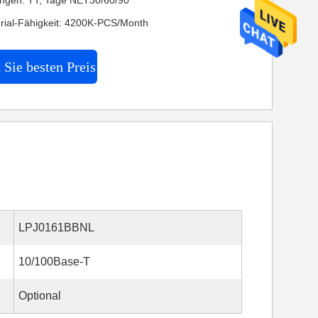
ngen: TT, Tage NET30/60/90
rial-Fähigkeit: 4200K-PCS/Month
 Sie besten Preis
LPJ0161BBNL
10/100Base-T
Optional