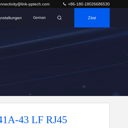
nnectivity@link-pptech.com
+86-180-18026686530
anstaltungen
Zitat
German
1A-43 LF RJ45