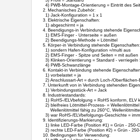
3) Profil = Standard
4) PWB-Montage-Orientierung = Eintritt des Seiten
2.
Mechanisches Zubehör:
1) Jack-Konfiguration = 1 x 1
3.
Elektrische Eigenschaften:
1) abgeschirmt = ja
4.
Beendigungs-in Verbindung stehende Eigensch
1) EMS-Finger - Unterseite = außen
2) Beendigungs-Methode = Lötmittel
5.
Körper-in Verbindung stehende Eigenschaften
1) sondern Hafen-Konfiguration =/multi aus
2) EMS-Finger - Spitze und Seiten = mit außen
3) Klinken-Orientierung = Standard - verriegeln
4) PWB-Schwanzlänge
6.
Kontakt-in Verbindung stehende Eigenschaften
1) vorbelastet = ja
2) Anschlussart-Art = durch Loch-/Oberflächen-
7.
Unterkunft von in Verbindung stehenden Eigen
1) Verbindungsstück-Art = Jack
8.
Industriestandards:
1) RoHS-/ELVbefolgung = RoHS konform, ELV 
2) bleifreies Lötmittel-Prozess- = Wellenlötmitte
Wellenlötmittel fähig zu 260°C, Wellenlötmitt
3) war RoHS-/ELVbefolgungs-Geschichte = im
9.
Identifizierungs-Markierung:
1) linke LED-Farbe (Position #1) = Grün - 250
2) rechte LED-Farbe (Position #2) = Grün - 25
10.
Bedingungen für Verwendung: