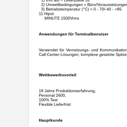
1) trifft auf = Leiterplatte zu
2) Umweltbedingungen = Büro/Voraussetzunge
3) Betriebstemperatur (°C) = 0 - 70/-40 - +85
11.Hipot:
MINUTE 1500Vrms
Anwendungen für Terminalbenutzer
Verwendet für Vernetzungs- und Kommunikation
Call-Center-Lösungen, komplexe gesetzte Spitze
Wettbewerbsvorteil
18 Jahre Produktionserfahrung,
Personal 2600,
100% Test
Flexible Lieferfrist
Hauptkunde