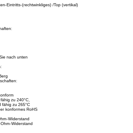
-Eintritts-(rechtwinkliges) /Top (vertikal)
aften:
:
 Sie nach unten
:
Berg
schaften:
konform
l fähig zu 240°C,
el fähig zu 265°C
mer konformes RoHS
-Ohm-Widerstand
0-Ohm-Widerstand