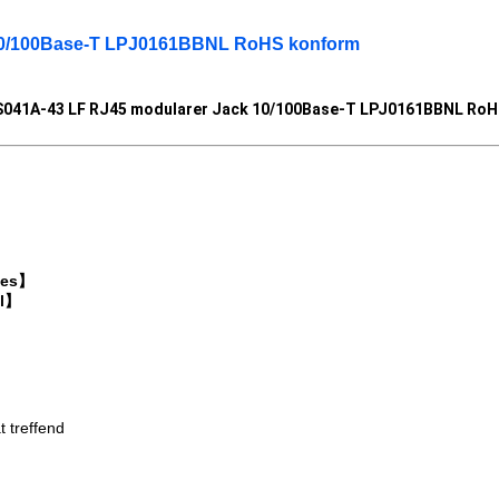
10/100Base-T LPJ0161BBNL RoHS konform
041A-43 LF RJ45 modularer Jack 10/100Base-T LPJ0161BBNL Ro
ches】
ll】
 treffend
aften: