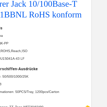
rer Jack 10/100Base-T
61BBNL RoHS konform
ls
na
NK-PP
UL,ROHS,Reach,ISO
PU1S041A-43 LF
erschiffen-Ausdrücke
e: 50/500/1000/25K
8
mationen: 50PCS/Tray, 1200pcs/Carton