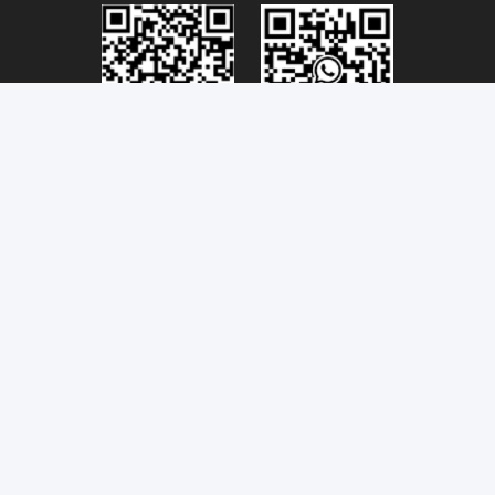
Connectivity@link-pptech.com
+86-180-18026686530
+8618026686530
link-pp7
Süden NO54 Jinhu-Straße ChenJiang-Stadt-Zhongkai-
BEZIRK Huizhou 516229 CHINA