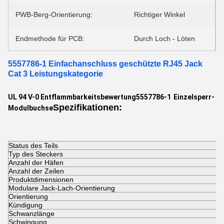
PWB-Berg-Orientierung:
Richtiger Winkel
Endmethode für PCB:
Durch Loch - Löten
5557786-1 Einfachanschluss geschützte RJ45 Jack
Cat 3 Leistungskategorie
UL 94 V-0 Entflammbarkeitsbewertung
5557786-1
Einzelsperr-
Spezifikationen:
Modulbuchse
Status des Teils
A
Typ des Steckers
M
Anzahl der Häfen
1
Anzahl der Zeilen
1
Produktdimensionen
1
Modulare Jack-Lach-Orientierung
S
Orientierung
9
Kündigung
L
Schwanzlänge
3
Schwingung
2