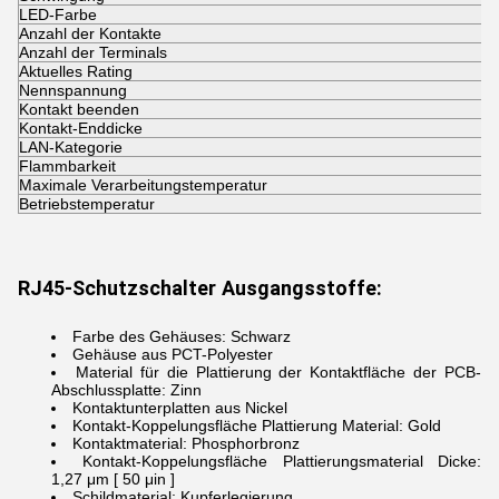
LED-Farbe
G
Anzahl der Kontakte
8
Anzahl der Terminals
1
Aktuelles Rating
2
Nennspannung
1
Kontakt beenden
G
Kontakt-Enddicke
3
LAN-Kategorie
K
Flammbarkeit
U
Maximale Verarbeitungstemperatur
2
Betriebstemperatur
-
RJ45-Schutzschalter
Ausgangsstoffe:
Farbe des Gehäuses: Schwarz
Gehäuse aus PCT-Polyester
Material für die Plattierung der Kontaktfläche der PCB-
Abschlussplatte: Zinn
Kontaktunterplatten aus Nickel
Kontakt-Koppelungsfläche Plattierung Material: Gold
Kontaktmaterial: Phosphorbronz
Kontakt-Koppelungsfläche Plattierungsmaterial Dicke:
1,27 μm [ 50 μin ]
Schildmaterial: Kupferlegierung