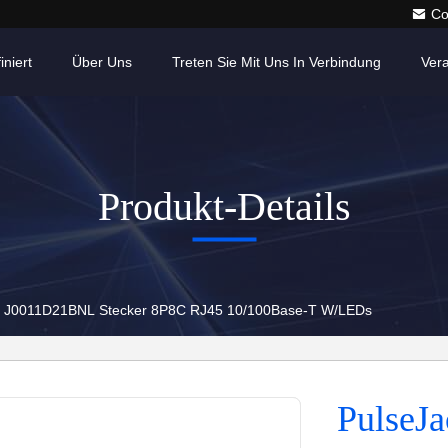
Co
iniert
Über Uns
Treten Sie Mit Uns In Verbindung
Ver
Produkt-Details
k J0011D21BNL Stecker 8P8C RJ45 10/100Base-T W/LEDs
PulseJ