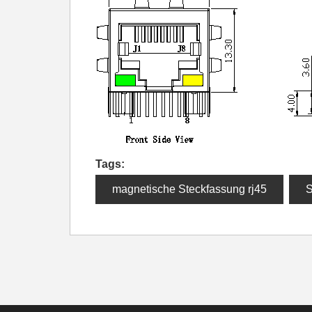
Tags:
magnetische Steckfassung rj45
S