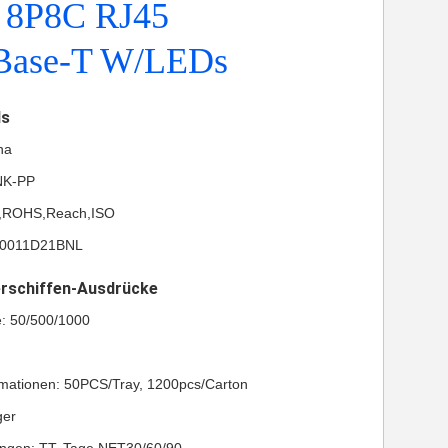
r 8P8C RJ45
Base-T W/LEDs
ls
na
NK-PP
UL,ROHS,Reach,ISO
J0011D21BNL
erschiffen-Ausdrücke
: 50/500/1000
mationen: 50PCS/Tray, 1200pcs/Carton
ger