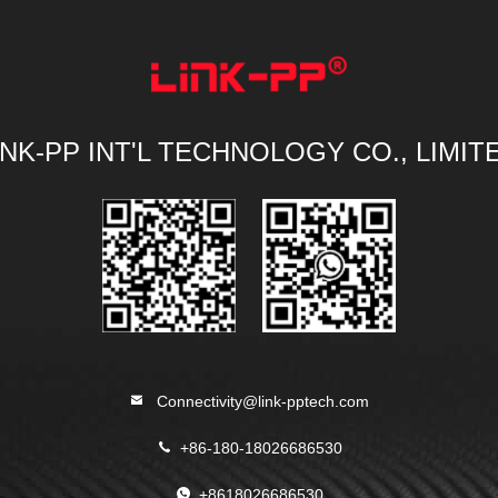
INK-PP INT'L TECHNOLOGY CO., LIMIT
Connectivity@link-pptech.com
+86-180-18026686530
+8618026686530