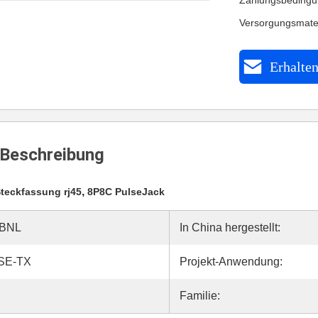
Zahlungsbedingu
Versorgungsmater
Erhalten
Beschreibung
,
teckfassung rj45
8P8C PulseJack
1BNL
In China hergestellt:
SE-TX
Projekt-Anwendung:
Familie: