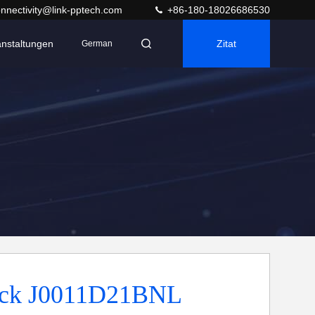
nnectivity@link-pptech.com
+86-180-18026686530
anstaltungen
Zitat
German
ack J0011D21BNL