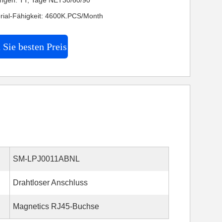
ngen: TT, Tage NET30/60/90
ial-Fähigkeit: 4600K.PCS/Month
 Sie besten Preis
SM-LPJ0011ABNL
Drahtloser Anschluss
Magnetics RJ45-Buchse