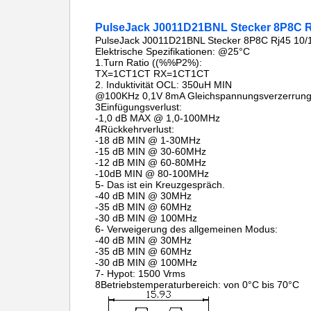
PulseJack J0011D21BNL Stecker 8P8C 
PulseJack J0011D21BNL Stecker 8P8C Rj45 10
Elektrische Spezifikationen: @25°C
1.Turn Ratio ((%%P2%):
TX=1CT1CT RX=1CT1CT
2. Induktivität OCL: 350uH MIN
@100KHz 0,1V 8mA Gleichspannungsverzerrun
3Einfügungsverlust:
-1,0 dB MAX @ 1,0-100MHz
4Rückkehrverlust:
-18 dB MIN @ 1-30MHz
-15 dB MIN @ 30-60MHz
-12 dB MIN @ 60-80MHz
-10dB MIN @ 80-100MHz
5- Das ist ein Kreuzgespräch.
-40 dB MIN @ 30MHz
-35 dB MIN @ 60MHz
-30 dB MIN @ 100MHz
6- Verweigerung des allgemeinen Modus:
-40 dB MIN @ 30MHz
-35 dB MIN @ 60MHz
-30 dB MIN @ 100MHz
7- Hypot: 1500 Vrms
8Betriebstemperaturbereich: von 0°C bis 70°C