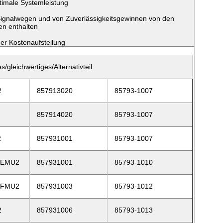
timale Systemleistung
ignalwegen und von Zuverlässigkeitsgewinnen von den
n enthalten
 der Kostenaufstellung
/gleichwertiges/Alternativteil
2
857913020
85793-1007
857914020
85793-1007
2
857931001
85793-1007
-EMU2
857931001
85793-1010
-FMU2
857931003
85793-1012
2
857931006
85793-1013