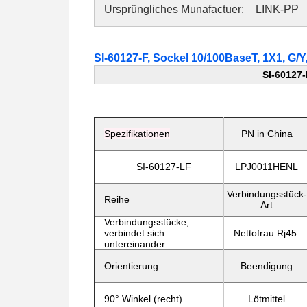
Ursprüngliches Munafactuer:
LINK-PP
SI-60127-F, Sockel 10/100BaseT, 1X1, G
SI-60127
Spezifikationen
PN in China
SI-60127-LF
LPJ0011HENL
Verbindungsstück-
Reihe
Art
Verbindungsstücke,
verbindet sich
Nettofrau
Rj45
untereinander
Orientierung
Beendigung
90° Winkel (recht)
Lötmittel