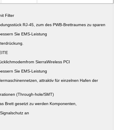
t Filter
bindungsstück RJ-45, zum des PWB-Brettraumes zu sparen
bessern Sie EMS-Leistung
terdrückung.
WEITE
drücklichmodemfrom SierraWireless PCI
bessern Sie EMS-Leistung
dermaschinennetzen
, attraktiv
für einzelnen Hafen der
urationen (Through-hole/SMT)
 das Brett gesetzt zu werden Komponenten,
 Signalschutz an