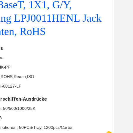
BaseT, 1X1, G/Y,
ung LPJ0011HENL Jack
nten, RoHS
ls
na
NK-PP
UL,ROHS,Reach,ISO
I-60127-LF
erschiffen-Ausdrücke
e: 50/500/1000/25K
8
mationen: 50PCS/Tray, 1200pcs/Carton