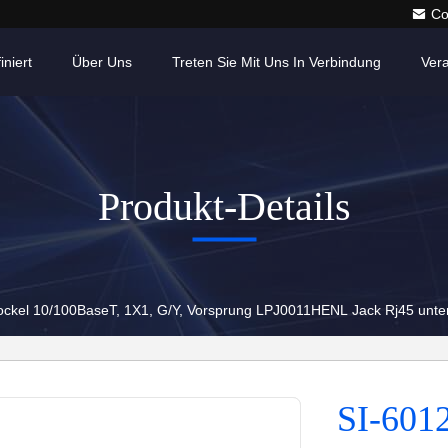
Co
iniert
Über Uns
Treten Sie Mit Uns In Verbindung
Ver
Produkt-Details
ockel 10/100BaseT, 1X1, G/Y, Vorsprung LPJ0011HENL Jack Rj45 unt
SI-6012