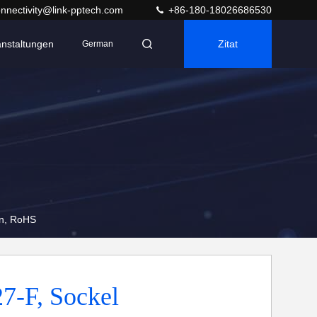
nnectivity@link-pptech.com
+86-180-18026686530
anstaltungen
Zitat
German
en, RoHS
7-F, Sockel