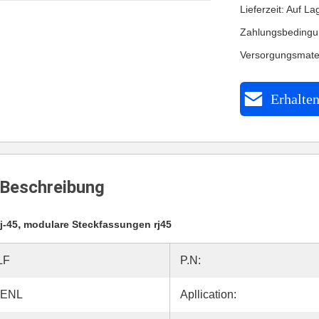
Lieferzeit: Auf La
Zahlungsbedingu
Versorgungsmate
Erhalten
Beschreibung
,
j-45
modulare Steckfassungen rj45
LF
P.N:
HENL
Apllication: