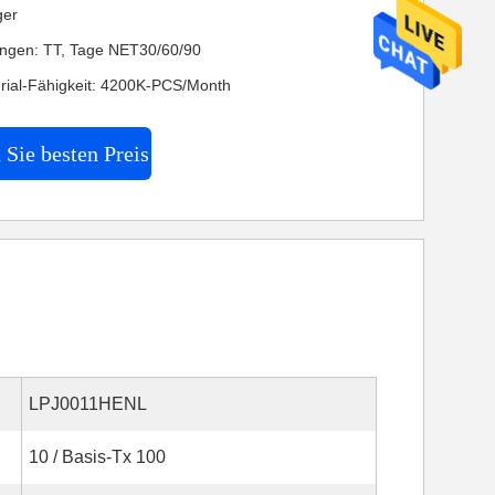
ger
ngen: TT, Tage NET30/60/90
rial-Fähigkeit: 4200K-PCS/Month
 Sie besten Preis
LPJ0011HENL
10 / Basis-Tx 100