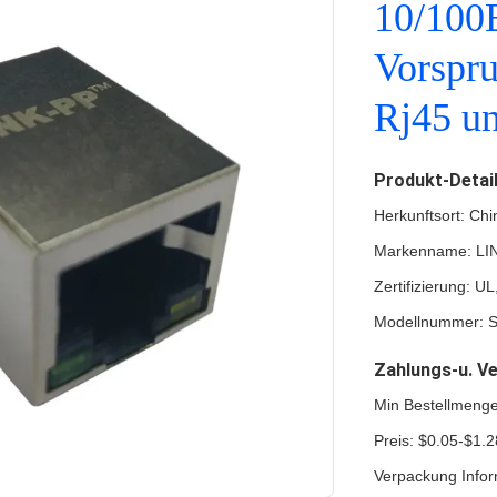
10/100
Vorspr
Rj45 u
Produkt-Detai
Herkunftsort: Chi
Markenname: LI
Zertifizierung: 
Modellnummer: S
Zahlungs-u. V
Min Bestellmeng
Preis: $0.05-$1.2
Verpackung Infor