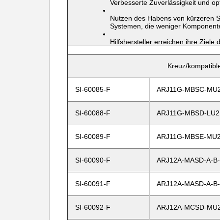
Verbesserte Zuverlässigkeit und op
Nutzen des Habens von kürzeren S
Systemen, die weniger Komponente
Hilfshersteller erreichen ihre Ziele
Kreuz/kompatibles
SI-60085-F
ARJ11G-MBSC-MU
SI-60088-F
ARJ11G-MBSD-LU2
SI-60089-F
ARJ11G-MBSE-MU
SI-60090-F
ARJ12A-MASD-A-B
SI-60091-F
ARJ12A-MASD-A-B
SI-60092-F
ARJ12A-MCSD-MU