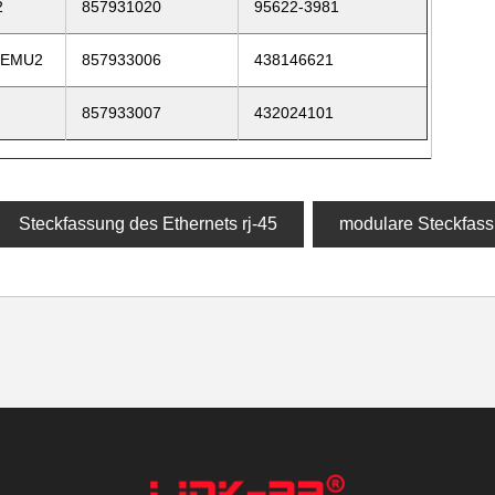
2
857931020
95622-3981
-EMU2
857933006
438146621
857933007
432024101
Steckfassung des Ethernets rj-45
modulare Steckfass