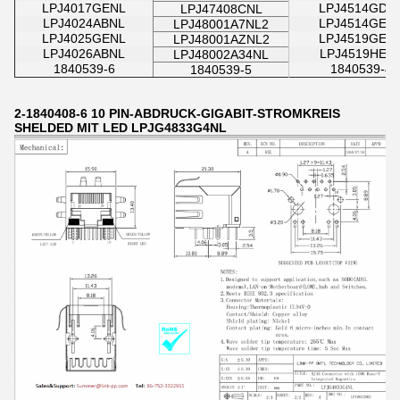
LPJ4017GENL
LPJ4514GDN
LPJ47408CNL
LPJ4024ABNL
LPJ4514GEN
LPJ48001A7NL2
LPJ4025GENL
LPJ4519GEN
LPJ48001AZNL2
LPJ4026ABNL
LPJ4519HEN
LPJ48002A34NL
1840539-6
1840539-4
1840539-5
2-1840408-6 10 PIN-ABDRUCK-GIGABIT-STROMKREIS
SHELDED MIT LED LPJG4833G4NL