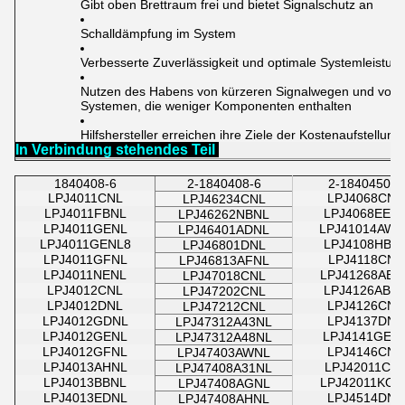
Gibt oben Brettraum frei und bietet Signalschutz an
Schalldämpfung im System
Verbesserte Zuverlässigkeit und optimale Systemleistun
Nutzen des Habens von kürzeren Signalwegen und von 
Systemen, die weniger Komponenten enthalten
Hilfshersteller erreichen ihre Ziele der Kostenaufstellung
In Verbindung stehendes Teil
1840408-6
2-1840408-6
2-1840450-8
LPJ4011CNL
LPJ4068CNL
LPJ46234CNL
LPJ4011FBNL
LPJ4068EEN
LPJ46262NBNL
LPJ4011GENL
LPJ41014AWN
LPJ46401ADNL
LPJ4011GENL8
LPJ4108HBN
LPJ46801DNL
LPJ4011GFNL
LPJ4118CNL
LPJ46813AFNL
LPJ4011NENL
LPJ41268ABN
LPJ47018CNL
LPJ4012CNL
LPJ4126ABN
LPJ47202CNL
LPJ4012DNL
LPJ4126CNL
LPJ47212CNL
LPJ4012GDNL
LPJ4137DNL
LPJ47312A43NL
LPJ4012GENL
LPJ4141GEN
LPJ47312A48NL
LPJ4012GFNL
LPJ4146CNL
LPJ47403AWNL
LPJ4013AHNL
LPJ42011CN
LPJ47408A31NL
LPJ4013BBNL
LPJ42011KON
LPJ47408AGNL
LPJ4013EDNL
LPJ4514DNL
LPJ47408AHNL