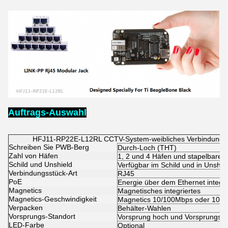
Auftrags-Auswahl
HFJ11-RP22E-L12RL CCTV-System-weibliches Verbindungs
Schreiben Sie PWB-Berg
Durch-Loch (THT)
Zahl von Häfen
1, 2 und 4 Häfen und stapelbares 
Schild und Unshield
Verfügbar im Schild und in Unshie
Verbindungsstück-Art
RJ45
PoE
Energie über dem Ethernet integr
Magnetics
Magnetisches integriertes
Magnetics-Geschwindigkeit
Magnetics 10/100Mbps oder 100
Verpacken
Behälter-Wahlen
Vorsprungs-Standort
Vorsprung hoch und Vorsprungs-
LED-Farbe
Optional