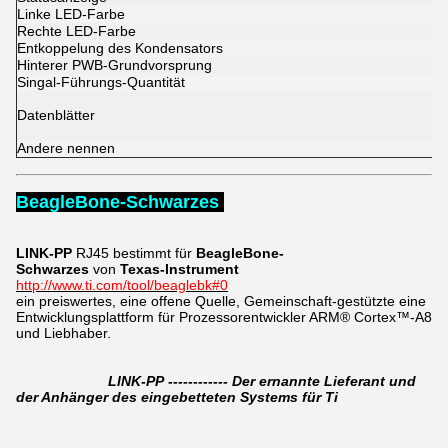
Linke LED-Farbe
Rechte LED-Farbe
Entkoppelung des Kondensators
Hinterer PWB-Grundvorsprung
Singal-Führungs-Quantität
Datenblätter
Andere nennen
BeagleBone-Schwarzes
LINK-PP
RJ45
bestimmt für
BeagleBone-
Schwarzes
von
Texas-Instrument
http://www.ti.com/tool/beaglebk#0
ein preiswertes, eine offene Quelle, Gemeinschaft-gestützte eine
Entwicklungsplattform für Prozessorentwickler ARM® Cortex™-A8
und Liebhaber.
LINK-PP ------------ Der ernannte Lieferant und
der Anhänger des eingebetteten Systems für Ti