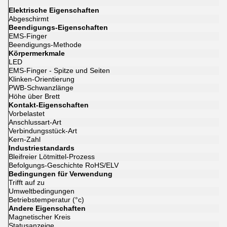
Elektrische Eigenschaften
Abgeschirmt
Beendigungs-Eigenschaften
EMS-Finger
Beendigungs-Methode
Körpermerkmale
LED
EMS-Finger - Spitze und Seiten
Klinken-Orientierung
PWB-Schwanzlänge
Höhe über Brett
Kontakt-Eigenschaften
Vorbelastet
Anschlussart-Art
Verbindungsstück-Art
Kern-Zahl
Industriestandards
Bleifreier Lötmittel-Prozess
Befolgungs-Geschichte RoHS/ELV
Bedingungen für Verwendung
Trifft auf zu
Umweltbedingungen
Betriebstemperatur (°c)
Andere Eigenschaften
Magnetischer Kreis
Statusanzeige