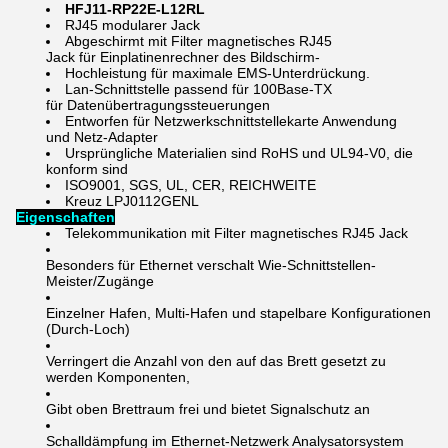
HFJ11-RP22E-L12RL
RJ45 modularer Jack
Abgeschirmt mit Filter magnetisches RJ45
Jack für Einplatinenrechner des Bildschirm-
Hochleistung für maximale EMS-Unterdrückung.
Lan-Schnittstelle passend für 100Base-TX
für Datenübertragungssteuerungen
Entworfen für Netzwerkschnittstellekarte Anwendung
und Netz-Adapter
Ursprüngliche Materialien sind RoHS und UL94-V0, die
konform sind
ISO9001, SGS, UL, CER, REICHWEITE
Kreuz LPJ0112GENL
Eigenschaften
Telekommunikation mit Filter magnetisches RJ45 Jack
Besonders für Ethernet verschalt Wie-Schnittstellen-
Meister/Zugänge
Einzelner Hafen, Multi-Hafen und stapelbare Konfigurationen
(Durch-Loch)
Verringert die Anzahl von den auf das Brett gesetzt zu
werden Komponenten,
Gibt oben Brettraum frei und bietet Signalschutz an
Schalldämpfung im Ethernet-Netzwerk Analysatorsystem