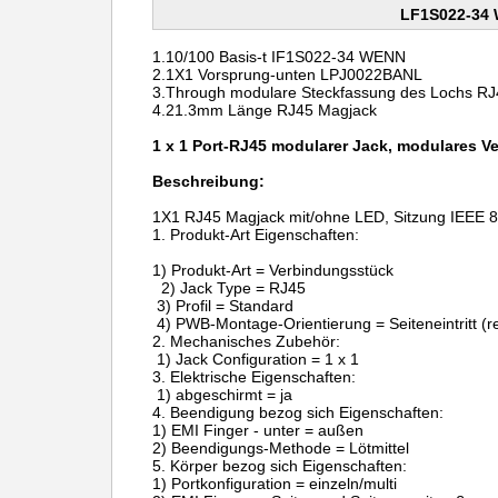
LF1S022-34 
1.10/100
Basis-t
IF1S022-34 WENN
2.1X1
Vorsprung-unten
LPJ0022BANL
3.Through
modulare Steckfassung des
Lochs
RJ
4.21.3mm Länge
RJ45 Magjack
1 x 1 Port-RJ45 modularer Jack, modulares 
Beschreibung:
1X1 RJ45 Magjack mit/ohne LED, Sitzung IEEE 
1. Produkt-Art Eigenschaften:
1) Produkt-Art = Verbindungsstück
2) Jack Type = RJ45
3) Profil = Standard
4) PWB-Montage-Orientierung = Seiteneintritt (re
2. Mechanisches Zubehör:
1) Jack Configuration = 1 x 1
3. Elektrische Eigenschaften:
1) abgeschirmt = ja
4. Beendigung bezog sich Eigenschaften:
1) EMI Finger - unter = außen
2) Beendigungs-Methode = Lötmittel
5. Körper bezog sich Eigenschaften:
1) Portkonfiguration = einzeln/multi