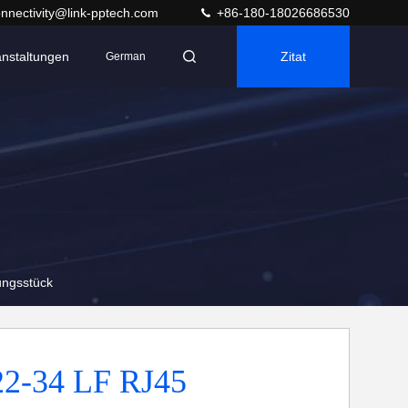
nnectivity@link-pptech.com
+86-180-18026686530
anstaltungen
Zitat
German
ngsstück
2-34 LF RJ45