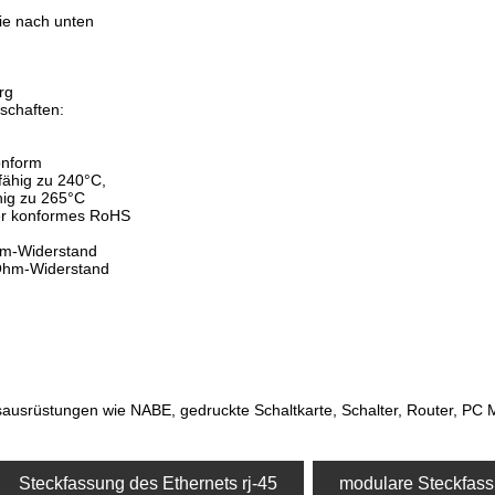
Sie nach unten
rg
schaften:
onform
 fähig zu 240°C,
ähig zu 265°C
er konformes RoHS
Ohm-Widerstand
-Ohm-Widerstand
ausrüstungen wie NABE, gedruckte Schaltkarte, Schalter, Router, P
Steckfassung des Ethernets rj-45
modulare Steckfass