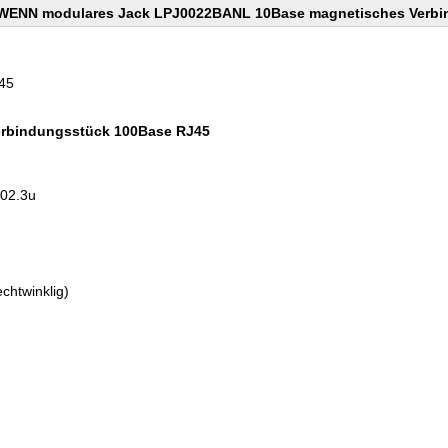
WENN modulares Jack LPJ0022BANL 10Base magnetisches Verbi
45
Verbindungsstück 100Base RJ45
802.3u
chtwinklig)