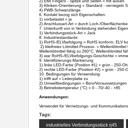
2) EMI Fingers - Spitze und Seiten = mit außen
3) Klinken-Orientierung = Standard - verriegeln 
4) PWB-Schwanzlänge
6. Kontakt bezog sich Eigenschaften:
1) vorbelastet = ja
2) Anschlussart-Art = durch Loch-/Oberflächenbe
7. Unterkunft von in Verbindung stehenden Eigen
1) Verbindungsstück-Art = Jack
8. Industriestandards:
1) RoHS-/ELVbefolgung = RoHS konform, ELV k
2) bleifreies Lötmittel-Prozess- = Wellenlötmittel
Wellenlötmittel fähig zu 260°C, Wellenlötmittel f
3) war RoHS-/ELVbefolgungs-Geschichte = imm
9. Identifizierungs-Markierung:
1) linke LED-Farbe (Position #1) = grün - 250-
2) rechte LED-Farbe (Position #2) = grün - 250
10. Bedingungen für Verwendung:
1) trifft auf = Leiterplatte zu
2) Umweltbedingungen = Büro/Voraussetzungen
3) Betriebstemperatur (°C) = 0 - 70/-40 - +85
Anwendungen:
Verwendet für Vernetzungs- und Kommunikations
Tags:
industrielles Verbindungsstück rj45