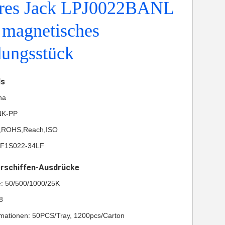
res Jack LPJ0022BANL
 magnetisches
dungsstück
ls
na
NK-PP
UL,ROHS,Reach,ISO
LF1S022-34LF
erschiffen-Ausdrücke
e: 50/500/1000/25K
8
mationen: 50PCS/Tray, 1200pcs/Carton