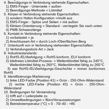
4.
Beendigungs-in Verbindung stehende Eigenschaften:
1) EMS-Finger - Unterseite = außen
2) Beendigungs-Methode = Lötmittel
5.
Körper-in Verbindung stehende Eigenschaften:
1) sondern Hafen-Konfiguration =/multi aus
2) EMS-Finger - Spitze und Seiten = mit außen
3) Klinken-Orientierung = Standard - verriegeln Sie nach unten
4) PWB-Schwanzlänge
6.
Kontakt-in Verbindung stehende Eigenschaften:
1) vorbelastet = ja
2) Anschlussart-Art = durch Loch-/Oberflächen-Berg
7.
Unterkunft von in Verbindung stehenden Eigenschaften:
1) Verbindungsstück-Art = Jack
8.
Industriestandards:
1) RoHS-/ELVbefolgung = RoHS konform, ELV konform
2) bleifreies Lötmittel-Prozess- = Wellenlötmittel fähig zu 240°C,
Wellenlötmittel fähig zu 260°C, Wellenlötmittel fähig zu 265°C
3) war RoHS-/ELVbefolgungs-Geschichte = immer konformes
RoHS
9.
Identifizierungs-Markierung:
1) linke LED-Farbe (Position #1) = Grün - 250-Ohm-Widerstand
2) rechte LED-Farbe (Position #2) = Grün - 250-Ohm-
Widerstand
10.
Bedingungen für Verwendung:
1) trifft auf = Leiterplatte zu
2) Umweltbedingungen = Büro/Voraussetzungen
3) Betriebstemperatur (°C) = 0 - 70/-40 - +85