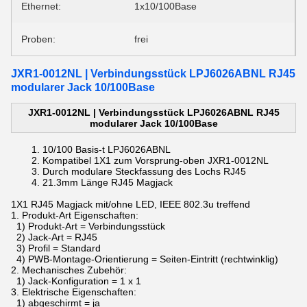
Ethernet:
1x10/100Base
Proben:
frei
JXR1-0012NL | Verbindungsstück LPJ6026ABNL RJ45
modularer Jack 10/100Base
JXR1-0012NL | Verbindungsstück LPJ6026ABNL RJ45
modularer Jack 10/100Base
10/100 Basis-t
LPJ6026ABNL
Kompatibel
1X1 zum Vorsprung-oben
JXR1-0012NL
Durch
modulare Steckfassung des
Lochs
RJ45
21.3mm Länge
RJ45 Magjack
1X1 RJ45 Magjack mit/ohne LED, IEEE 802.3u treffend
1.
Produkt-Art Eigenschaften:
1) Produkt-Art = Verbindungsstück
2) Jack-Art = RJ45
3) Profil = Standard
4) PWB-Montage-Orientierung = Seiten-Eintritt (rechtwinklig)
2.
Mechanisches Zubehör:
1) Jack-Konfiguration = 1 x 1
3.
Elektrische Eigenschaften:
1) abgeschirmt = ja