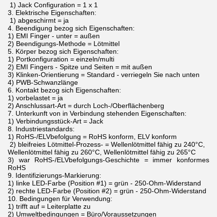
1) Jack Configuration = 1 x 1
3. Elektrische Eigenschaften:
1) abgeschirmt = ja
4. Beendigung bezog sich Eigenschaften:
1) EMI Finger - unter = außen
2) Beendigungs-Methode = Lötmittel
5. Körper bezog sich Eigenschaften:
1) Portkonfiguration = einzeln/multi
2) EMI Fingers - Spitze und Seiten = mit außen
3) Klinken-Orientierung = Standard - verriegeln Sie nach unten
4) PWB-Schwanzlänge
6. Kontakt bezog sich Eigenschaften:
1) vorbelastet = ja
2) Anschlussart-Art = durch Loch-/Oberflächenberg
7. Unterkunft von in Verbindung stehenden Eigenschaften:
1) Verbindungsstück-Art = Jack
8. Industriestandards:
1) RoHS-/ELVbefolgung = RoHS konform, ELV konform
2) bleifreies Lötmittel-Prozess- = Wellenlötmittel fähig zu 240°C,
Wellenlötmittel fähig zu 260°C, Wellenlötmittel fähig zu 265°C
3) war RoHS-/ELVbefolgungs-Geschichte = immer konformes
RoHS
9. Identifizierungs-Markierung:
1) linke LED-Farbe (Position #1) = grün - 250-Ohm-Widerstand
2) rechte LED-Farbe (Position #2) = grün - 250-Ohm-Widerstand
10. Bedingungen für Verwendung:
1) trifft auf = Leiterplatte zu
2) Umweltbedingungen = Büro/Voraussetzungen