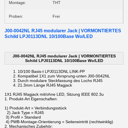
Montage:
THT
Proben:
Frei
J00-0042NL RJ45 modularer Jack | VORMONTIERTES
Schild LPJ0113DNL 10/100Base Wo/LED
J00-0042NL RJ45 modularer Jack | VORMONTIERTES
Schild LPJ0113DNL 10/100Base Wo/LED
10/100 Basis-t
LPJ0113DNL LINK-PP
Kompatibel
1X1 zum Vorsprung-unten
J00-0042NL
Durch
modulare Steckfassung des
Lochs
RJ45
21.3mm Länge
RJ45 Magjack
1X1 RJ45 Magjack mit/ohne LED, Sitzung IEEE 802.3u
1. Produkt-Art Eigenschaften:
1) Produkt-Art = Verbindungsstück
2) Jack Type = RJ45
3) Profil = Standard
4) PWB-Montage-Orientierung = Seiteneintritt (rechtwinklig)
2. Mechanisches Zubehör: