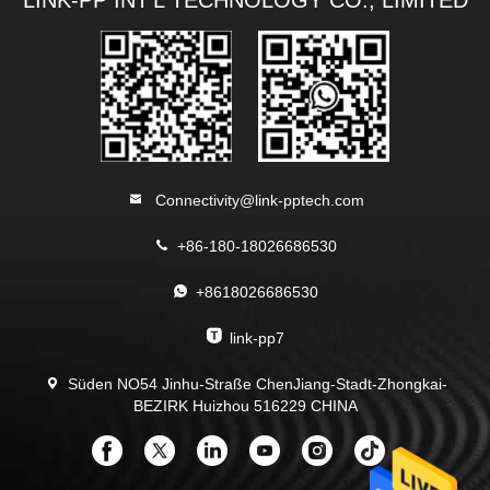
LINK-PP INT'L TECHNOLOGY CO., LIMITED
Connectivity@link-pptech.com
+86-180-18026686530
+8618026686530
link-pp7
Süden NO54 Jinhu-Straße ChenJiang-Stadt-Zhongkai-
BEZIRK Huizhou 516229 CHINA