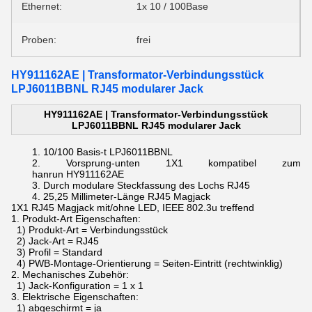
Ethernet:
1x 10 / 100Base
Proben:
frei
HY911162AE | Transformator-Verbindungsstück
LPJ6011BBNL RJ45 modularer Jack
HY911162AE | Transformator-Verbindungsstück
LPJ6011BBNL RJ45 modularer Jack
10/100 Basis-t
LPJ6011BBNL
Vorsprung-unten 1X1 kompatibel zum
hanrun
HY911162AE
Durch
modulare Steckfassung des
Lochs
RJ45
25,25 Millimeter-Länge
RJ45 Magjack
1X1 RJ45 Magjack mit/ohne LED, IEEE 802.3u treffend
1.
Produkt-Art Eigenschaften:
1) Produkt-Art = Verbindungsstück
2) Jack-Art = RJ45
3) Profil = Standard
4) PWB-Montage-Orientierung = Seiten-Eintritt (rechtwinklig)
2.
Mechanisches Zubehör:
1) Jack-Konfiguration = 1 x 1
3.
Elektrische Eigenschaften:
1) abgeschirmt = ja