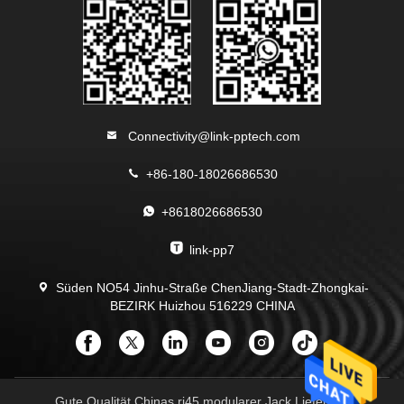
Connectivity@link-pptech.com
+86-180-18026686530
+8618026686530
link-pp7
Süden NO54 Jinhu-Straße ChenJiang-Stadt-Zhongkai-
BEZIRK Huizhou 516229 CHINA
Gute Qualität Chinas rj45 modularer Jack Lieferant.