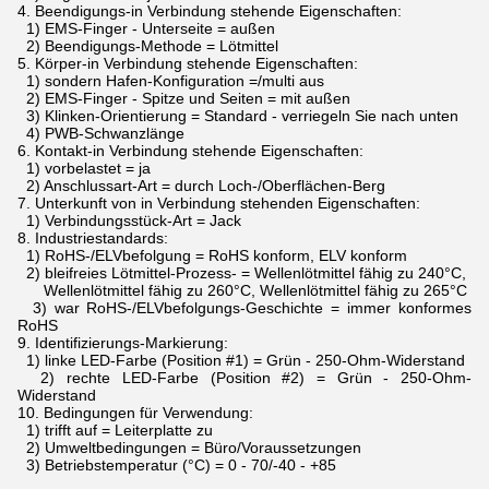
4.
Beendigungs-in Verbindung stehende Eigenschaften:
1) EMS-Finger - Unterseite = außen
2) Beendigungs-Methode = Lötmittel
5.
Körper-in Verbindung stehende Eigenschaften:
1) sondern Hafen-Konfiguration =/multi aus
2) EMS-Finger - Spitze und Seiten = mit außen
3) Klinken-Orientierung = Standard - verriegeln Sie nach unten
4) PWB-Schwanzlänge
6.
Kontakt-in Verbindung stehende Eigenschaften:
1) vorbelastet = ja
2) Anschlussart-Art = durch Loch-/Oberflächen-Berg
7.
Unterkunft von in Verbindung stehenden Eigenschaften:
1) Verbindungsstück-Art = Jack
8.
Industriestandards:
1) RoHS-/ELVbefolgung = RoHS konform, ELV konform
2) bleifreies Lötmittel-Prozess- = Wellenlötmittel fähig zu 240°C,
Wellenlötmittel fähig zu 260°C, Wellenlötmittel fähig zu 265°C
3) war RoHS-/ELVbefolgungs-Geschichte = immer konformes
RoHS
9.
Identifizierungs-Markierung:
1) linke LED-Farbe (Position #1) = Grün - 250-Ohm-Widerstand
2) rechte LED-Farbe (Position #2) = Grün - 250-Ohm-
Widerstand
10.
Bedingungen für Verwendung:
1) trifft auf = Leiterplatte zu
2) Umweltbedingungen = Büro/Voraussetzungen
3) Betriebstemperatur (°C) = 0 - 70/-40 - +85