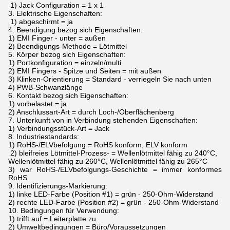
1) Jack Configuration = 1 x 1
3. Elektrische Eigenschaften:
1) abgeschirmt = ja
4. Beendigung bezog sich Eigenschaften:
1) EMI Finger - unter = außen
2) Beendigungs-Methode = Lötmittel
5. Körper bezog sich Eigenschaften:
1) Portkonfiguration = einzeln/multi
2) EMI Fingers - Spitze und Seiten = mit außen
3) Klinken-Orientierung = Standard - verriegeln Sie nach unten
4) PWB-Schwanzlänge
6. Kontakt bezog sich Eigenschaften:
1) vorbelastet = ja
2) Anschlussart-Art = durch Loch-/Oberflächenberg
7. Unterkunft von in Verbindung stehenden Eigenschaften:
1) Verbindungsstück-Art = Jack
8. Industriestandards:
1) RoHS-/ELVbefolgung = RoHS konform, ELV konform
2) bleifreies Lötmittel-Prozess- = Wellenlötmittel fähig zu 240°C,
Wellenlötmittel fähig zu 260°C, Wellenlötmittel fähig zu 265°C
3) war RoHS-/ELVbefolgungs-Geschichte = immer konformes
RoHS
9. Identifizierungs-Markierung:
1) linke LED-Farbe (Position #1) = grün - 250-Ohm-Widerstand
2) rechte LED-Farbe (Position #2) = grün - 250-Ohm-Widerstand
10. Bedingungen für Verwendung:
1) trifft auf = Leiterplatte zu
2) Umweltbedingungen = Büro/Voraussetzungen