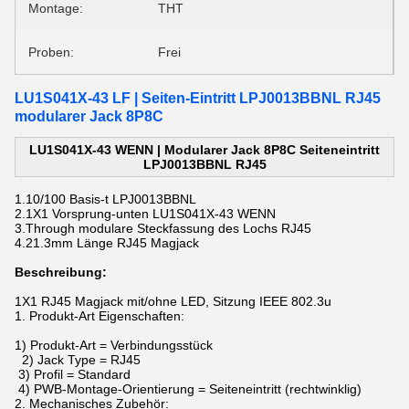
Montage:
THT
Proben:
Frei
LU1S041X-43 LF | Seiten-Eintritt LPJ0013BBNL RJ45
modularer Jack 8P8C
LU1S041X-43 WENN | Modularer Jack 8P8C Seiteneintritt
LPJ0013BBNL RJ45
1.10/100 Basis-t
LPJ0013BBNL
2.1X1 Vorsprung-unten
LU1S041X-43 WENN
3.Through modulare Steckfassung des Lochs RJ45
4.21.3mm Länge RJ45 Magjack
Beschreibung:
1X1 RJ45 Magjack mit/ohne LED, Sitzung IEEE 802.3u
1. Produkt-Art Eigenschaften:
1) Produkt-Art = Verbindungsstück
2) Jack Type = RJ45
3) Profil = Standard
4) PWB-Montage-Orientierung = Seiteneintritt (rechtwinklig)
2. Mechanisches Zubehör: