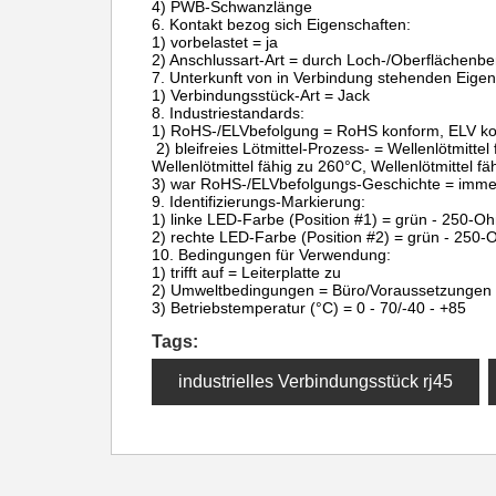
4) PWB-Schwanzlänge
6. Kontakt bezog sich Eigenschaften:
1) vorbelastet = ja
2) Anschlussart-Art = durch Loch-/Oberflächenbe
7. Unterkunft von in Verbindung stehenden Eigen
1) Verbindungsstück-Art = Jack
8. Industriestandards:
1) RoHS-/ELVbefolgung = RoHS konform, ELV k
2) bleifreies Lötmittel-Prozess- = Wellenlötmittel
Wellenlötmittel fähig zu 260°C, Wellenlötmittel f
3) war RoHS-/ELVbefolgungs-Geschichte = imm
9. Identifizierungs-Markierung:
1) linke LED-Farbe (Position #1) = grün - 250-
2) rechte LED-Farbe (Position #2) = grün - 250
10. Bedingungen für Verwendung:
1) trifft auf = Leiterplatte zu
2) Umweltbedingungen = Büro/Voraussetzungen
3) Betriebstemperatur (°C) = 0 - 70/-40 - +85
Tags:
industrielles Verbindungsstück rj45