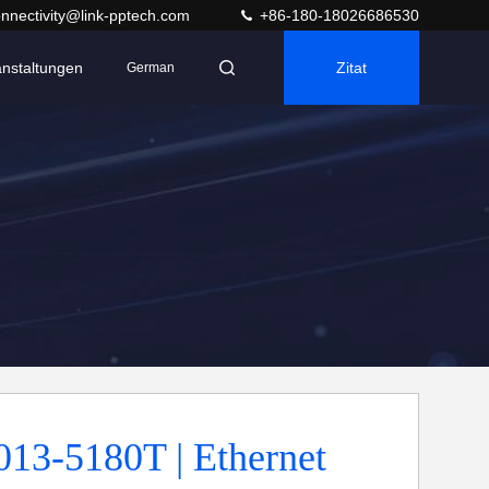
nnectivity@link-pptech.com
+86-180-18026686530
anstaltungen
Zitat
German
13-5180T | Ethernet