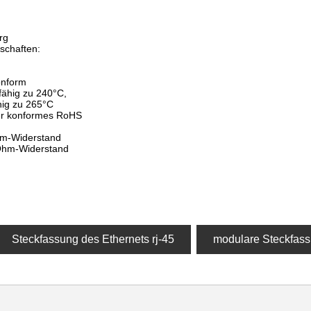
rg
schaften:
onform
 fähig zu 240°C,
ähig zu 265°C
er konformes RoHS
Ohm-Widerstand
-Ohm-Widerstand
Steckfassung des Ethernets rj-45
modulare Steckfass