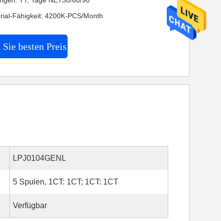
ngen: TT, Tage NET30/60/90
rial-Fähigkeit: 4200K-PCS/Month
 Sie besten Preis
LPJ0104GENL
5 Spulen, 1CT: 1CT; 1CT: 1CT
Verfügbar