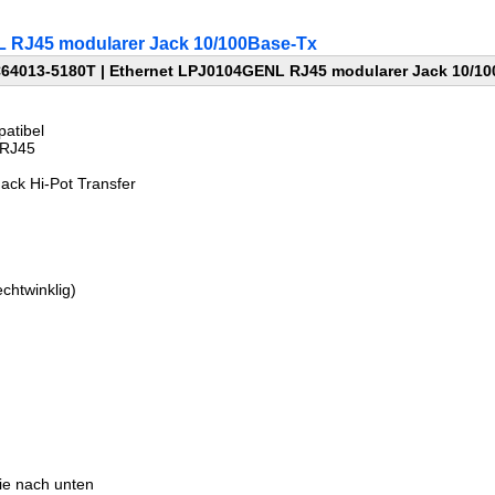
L RJ45 modularer Jack 10/100Base-Tx
64013-5180T | Ethernet LPJ0104GENL RJ45 modularer Jack 10/1
atibel
 RJ45
ack Hi-Pot Transfer
chtwinklig)
Sie nach unten