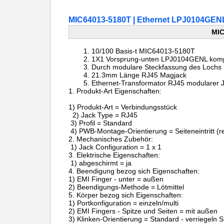
MIC64013-5180T | Ethernet LPJ0104GEN
MIC
10/100 Basis-t MIC64013-5180T
1X1 Vorsprung-unten LPJ0104GENL komp
Durch modulare Steckfassung des Lochs
21.3mm Länge RJ45 Magjack
Ethernet-Transformator RJ45 modularer J
1.
Produkt-Art Eigenschaften:
1) Produkt-Art = Verbindungsstück
2) Jack Type = RJ45
3) Profil = Standard
4) PWB-Montage-Orientierung = Seiteneintritt (re
2. Mechanisches Zubehör:
1) Jack Configuration = 1 x 1
3. Elektrische Eigenschaften:
1) abgeschirmt = ja
4. Beendigung bezog sich Eigenschaften:
1) EMI Finger - unter = außen
2) Beendigungs-Methode = Lötmittel
5. Körper bezog sich Eigenschaften:
1) Portkonfiguration = einzeln/multi
2) EMI Fingers - Spitze und Seiten = mit außen
3) Klinken-Orientierung = Standard - verriegeln 