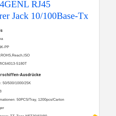
04GENL RJ45
rer Jack 10/100Base-Tx
ls
na
NK-PP
UL,ROHS,Reach,ISO
MIC64013-5180T
erschiffen-Ausdrücke
e: 50/500/1000/25K
8
mationen: 50PCS/Tray, 1200pcs/Carton
ger