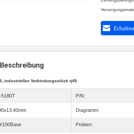
Zahlungsbedingu
Versorgungsmate
Erhalten
Beschreibung
,
5
industrielles Verbindungsstück rj45
-5180T
P/N:
.90x13.40mm
Diagramm:
0/100Base
Proben: