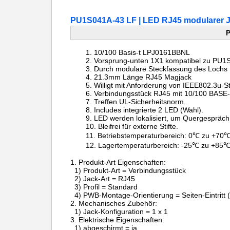
PU1S041A-43 LF | LED RJ45 modularer 
P
10/100 Basis-t LPJ0161BBNL
Vorsprung-unten 1X1 kompatibel zu PU1
Durch modulare Steckfassung des Lochs
21.3mm Länge RJ45 Magjack
Willigt mit Anforderung von IEEE802.3u-S
Verbindungsstück RJ45 mit 10/100 BASE
Treffen UL-Sicherheitsnorm.
Includes integrierte 2 LED (Wahl).
LED werden lokalisiert, um Quergespräch
Bleifrei für externe Stifte.
Betriebstemperaturbereich: 0℃ zu +70℃
Lagertemperaturbereich: -25℃ zu +85℃
1.
Produkt-Art Eigenschaften:
1) Produkt-Art = Verbindungsstück
2) Jack-Art = RJ45
3) Profil = Standard
4) PWB-Montage-Orientierung = Seiten-Eintritt (
2.
Mechanisches Zubehör:
1) Jack-Konfiguration = 1 x 1
3.
Elektrische Eigenschaften:
1) abgeschirmt = ja