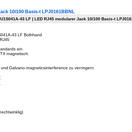
Jack 10/100 Basis-t LPJ0161BBNL
U1S041A-43 LF | LED RJ45 modularer Jack 10/100 Basis-t LPJ01
S041A-43 LF Bothhand
 RJ45
tandards ein.
-TX magnetisch.
 und Galvano-magneticsinterference zu verringern.
.
.
rechtwinklig)