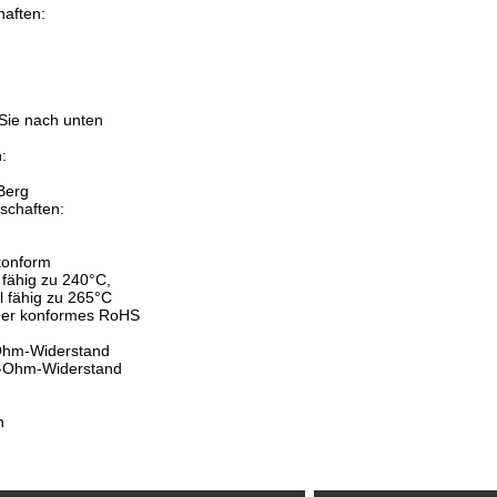
aften:
:
 Sie nach unten
:
Berg
schaften:
konform
l fähig zu 240°C,
el fähig zu 265°C
mer konformes RoHS
-Ohm-Widerstand
0-Ohm-Widerstand
n