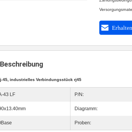
Zahlungsbedingu
Versorgungsmate
Erhalten
Beschreibung
,
j-45
industrielles Verbindungsstück rj45
-43 LF
P/N:
.90x13.40mm
Diagramm:
00Base
Proben: