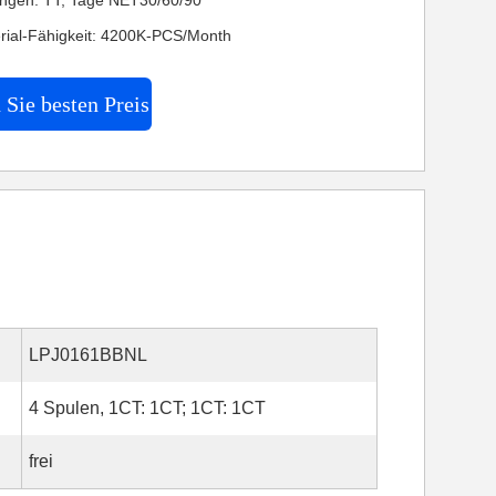
ngen: TT, Tage NET30/60/90
rial-Fähigkeit: 4200K-PCS/Month
 Sie besten Preis
LPJ0161BBNL
4 Spulen, 1CT: 1CT; 1CT: 1CT
frei