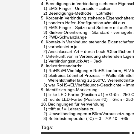
4.
Beendigungs-in Verbindung stehende Eigensch
1) EMS-Finger - Unterseite = außen
2) Beendigungs-Methode = Lötmittel
5.
Körper-in Verbindung stehende Eigenschaften
1) sondern Hafen-Konfiguration =/multi aus
2) EMS-Finger - Spitze und Seiten = mit außen
3) Klinken-Orientierung = Standard - verriegeln
4) PWB-Schwanzlänge
6.
Kontakt-in Verbindung stehende Eigenschaften
1) vorbelastet = ja
2) Anschlussart-Art = durch Loch-/Oberflächen-
7.
Unterkunft von in Verbindung stehenden Eigen
1) Verbindungsstück-Art = Jack
8.
Industriestandards:
1) RoHS-/ELVbefolgung = RoHS konform, ELV 
2) bleifreies Lötmittel-Prozess- = Wellenlötmitte
Wellenlötmittel fähig zu 260°C, Wellenlötmitt
3) war RoHS-/ELVbefolgungs-Geschichte = im
9.
Identifizierungs-Markierung:
1) linke LED-Farbe (Position #1) = Grün - 250
2) rechte LED-Farbe (Position #2) = Grün - 25
10.
Bedingungen für Verwendung:
1) trifft auf = Leiterplatte zu
2) Umweltbedingungen = Büro/Voraussetzunge
3) Betriebstemperatur (°C) = 0 - 70/-40 - +85
Tags: