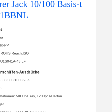
er Jack 10/100 Basis-t
61BBNL
ls
na
NK-PP
UL,ROHS,Reach,ISO
PU1S041A-43 LF
erschiffen-Ausdrücke
e: 50/500/1000/25K
8
mationen: 50PCS/Tray, 1200pcs/Carton
ger