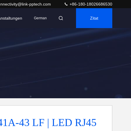
nnectivity@link-pptech.com
+86-180-18026686530
anstaltungen
Zitat
German
1A-43 LF | LED RJ45