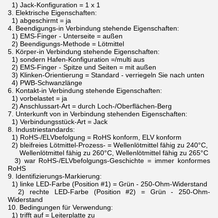
1) Jack-Konfiguration = 1 x 1
3.
Elektrische Eigenschaften:
1) abgeschirmt = ja
4.
Beendigungs-in Verbindung stehende Eigenschaften:
1) EMS-Finger - Unterseite = außen
2) Beendigungs-Methode = Lötmittel
5.
Körper-in Verbindung stehende Eigenschaften:
1) sondern Hafen-Konfiguration =/multi aus
2) EMS-Finger - Spitze und Seiten = mit außen
3) Klinken-Orientierung = Standard - verriegeln Sie nach unten
4) PWB-Schwanzlänge
6.
Kontakt-in Verbindung stehende Eigenschaften:
1) vorbelastet = ja
2) Anschlussart-Art = durch Loch-/Oberflächen-Berg
7.
Unterkunft von in Verbindung stehenden Eigenschaften:
1) Verbindungsstück-Art = Jack
8.
Industriestandards:
1) RoHS-/ELVbefolgung = RoHS konform, ELV konform
2) bleifreies Lötmittel-Prozess- = Wellenlötmittel fähig zu 240°C,
Wellenlötmittel fähig zu 260°C, Wellenlötmittel fähig zu 265°C
3) war RoHS-/ELVbefolgungs-Geschichte = immer konformes
RoHS
9.
Identifizierungs-Markierung:
1) linke LED-Farbe (Position #1) = Grün - 250-Ohm-Widerstand
2) rechte LED-Farbe (Position #2) = Grün - 250-Ohm-
Widerstand
10.
Bedingungen für Verwendung:
1) trifft auf = Leiterplatte zu