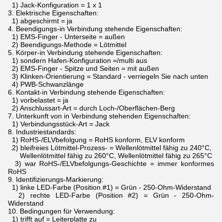
1) Jack-Konfiguration = 1 x 1
3.
Elektrische Eigenschaften:
1) abgeschirmt = ja
4.
Beendigungs-in Verbindung stehende Eigenschaften:
1) EMS-Finger - Unterseite = außen
2) Beendigungs-Methode = Lötmittel
5.
Körper-in Verbindung stehende Eigenschaften:
1) sondern Hafen-Konfiguration =/multi aus
2) EMS-Finger - Spitze und Seiten = mit außen
3) Klinken-Orientierung = Standard - verriegeln Sie nach unten
4) PWB-Schwanzlänge
6.
Kontakt-in Verbindung stehende Eigenschaften:
1) vorbelastet = ja
2) Anschlussart-Art = durch Loch-/Oberflächen-Berg
7.
Unterkunft von in Verbindung stehenden Eigenschaften:
1) Verbindungsstück-Art = Jack
8.
Industriestandards:
1) RoHS-/ELVbefolgung = RoHS konform, ELV konform
2) bleifreies Lötmittel-Prozess- = Wellenlötmittel fähig zu 240°C,
Wellenlötmittel fähig zu 260°C, Wellenlötmittel fähig zu 265°C
3) war RoHS-/ELVbefolgungs-Geschichte = immer konformes
RoHS
9.
Identifizierungs-Markierung:
1) linke LED-Farbe (Position #1) = Grün - 250-Ohm-Widerstand
2) rechte LED-Farbe (Position #2) = Grün - 250-Ohm-
Widerstand
10.
Bedingungen für Verwendung:
1) trifft auf = Leiterplatte zu