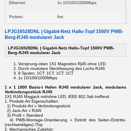
Ethernet:
1x 10/100/1000Mbps
Proben:
frei
LPJG16528DNL | Gigabit-Netz Hallo-Topf 1500V PWB-
Berg-RJ45 modularer Jack
LPJG16528DNL | Gigabit-Netz Hallo-Topf 1500V PWB-
Berg-RJ45 modularer Jack
Vorsprung-oben 1X1 Magnetics Rj45 ohne LED
Durch
modulare Steckfassung des
Lochs
RJ45
8 Spulen, 1CT: 1CT; 1CT: 1CT
1x 10/100/1000Mbps
1 x 1 1000 Basis-t Hafen RJ45 modularer Jack, modulares
Verbindungsstück RJ45
1X1 RJ45 Magjack mit/ohne LED, IEEE 802.3ab treffend
1.
Produkt-Art Eigenschaften:
1) Produkt-Art = Verbindungsstück
2) Jack-Art = RJ45
3) Profil = Standard
4) PWB-Montage-Orientierung = Eintritt des Seiten-Eintritts-
(rechtwinkliges) /Top
2.
Mechanisches Zubehör: