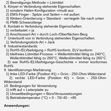
2) Beendigungs-Methode = Lötmittel
5.
Körper-in Verbindung stehende Eigenschaften:
1) sondern Hafen-Konfiguration =/multi aus
2) EMS-Finger - Spitze und Seiten = mit außen
3) Klinken-Orientierung = Standard - verriegeln Sie nach unten
4) PWB-Schwanzlänge
6.
Kontakt-in Verbindung stehende Eigenschaften:
1) vorbelastet = ja
2) Anschlussart-Art = durch Loch-/Oberflächen-Berg
7.
Unterkunft von in Verbindung stehenden Eigenschaften:
1) Verbindungsstück-Art = Jack
8.
Industriestandards:
1) RoHS-/ELVbefolgung = RoHS konform, ELV konform
2) bleifreies Lötmittel-Prozess- = Wellenlötmittel fähig zu 240°C,
Wellenlötmittel fähig zu 260°C, Wellenlötmittel fähig zu 265°C
3) war RoHS-/ELVbefolgungs-Geschichte = immer konformes
RoHS
9.
Identifizierungs-Markierung:
1) linke LED-Farbe (Position #1) = Grün - 250-Ohm-Widerstand
2) rechte LED-Farbe (Position #2) = Grün - 250-Ohm-
Widerstand
10.
Bedingungen für Verwendung:
1) trifft auf = Leiterplatte zu
2) Umweltbedingungen = Büro/Voraussetzungen
3) Betriebstemperatur (°C) = 0 - 70/-40 - +85
Anwendungen: