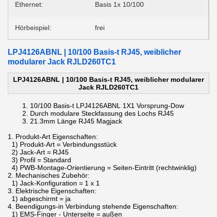
Ethernet:
Basis 1x 10/100
Hörbeispiel:
frei
LPJ4126ABNL | 10/100 Basis-t RJ45, weiblicher
modularer Jack RJLD260TC1
LPJ4126ABNL | 10/100 Basis-t RJ45, weiblicher modularer
Jack RJLD260TC1
10/100 Basis-t
LPJ4126ABNL
1X1 Vorsprung-Dow
Durch
modulare Steckfassung des
Lochs
RJ45
21.3mm Länge
RJ45 Magjack
1.
Produkt-Art Eigenschaften:
1) Produkt-Art = Verbindungsstück
2) Jack-Art = RJ45
3) Profil = Standard
4) PWB-Montage-Orientierung = Seiten-Eintritt (rechtwinklig)
2.
Mechanisches Zubehör:
1) Jack-Konfiguration = 1 x 1
3.
Elektrische Eigenschaften:
1) abgeschirmt = ja
4.
Beendigungs-in Verbindung stehende Eigenschaften:
1) EMS-Finger - Unterseite = außen