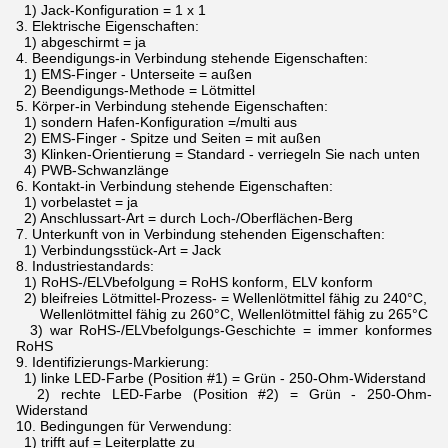
1) Jack-Konfiguration = 1 x 1
3.
Elektrische Eigenschaften:
1) abgeschirmt = ja
4.
Beendigungs-in Verbindung stehende Eigenschaften:
1) EMS-Finger - Unterseite = außen
2) Beendigungs-Methode = Lötmittel
5.
Körper-in Verbindung stehende Eigenschaften:
1) sondern Hafen-Konfiguration =/multi aus
2) EMS-Finger - Spitze und Seiten = mit außen
3) Klinken-Orientierung = Standard - verriegeln Sie nach unten
4) PWB-Schwanzlänge
6.
Kontakt-in Verbindung stehende Eigenschaften:
1) vorbelastet = ja
2) Anschlussart-Art = durch Loch-/Oberflächen-Berg
7.
Unterkunft von in Verbindung stehenden Eigenschaften:
1) Verbindungsstück-Art = Jack
8.
Industriestandards:
1) RoHS-/ELVbefolgung = RoHS konform, ELV konform
2) bleifreies Lötmittel-Prozess- = Wellenlötmittel fähig zu 240°C,
Wellenlötmittel fähig zu 260°C, Wellenlötmittel fähig zu 265°C
3) war RoHS-/ELVbefolgungs-Geschichte = immer konformes
RoHS
9.
Identifizierungs-Markierung:
1) linke LED-Farbe (Position #1) = Grün - 250-Ohm-Widerstand
2) rechte LED-Farbe (Position #2) = Grün - 250-Ohm-
Widerstand
10.
Bedingungen für Verwendung:
1) trifft auf = Leiterplatte zu