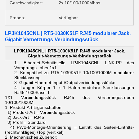
Geschwindigkeit:
2x 10/100/1000Mbps
Proben:
Verfügbar
LPJK1045CNL | RT5-1030K51F RJ45 modularer Jack,
Gigabit-Vernetzungs-Verbindungsstück
LPJK1045CNL | RT5-1030K51F RJ45 modularer Jack,
Gigabit-Vernetzungs-Verbindungsstück
Ethernet-Schnittstelle
LPJK1045CNL LINK-PP
des
Vorsprungs--oben1x1
Kompatibel zu
RT5-1030K51F
10/100/1000M modularer
Steckfassung
Gigabit Ethernet Input-/Outputverbindungsstücke
Langer Körper 1 x 1 Hafen-modulare Steckfassungen
RJ45 1000Base-T
1X1 Verbindungsstück RJ45 des Vorsprunges-oben
10/100/1000M
1.
Produkt-Art Eigenschaften:
1) Produkt-Art = Verbindungsstück
2) Jack-Art = RJ45
3) Profil = Standard
4) PWB-Montage-Orientierung = Eintritt des Seiten-Eintritts-
(rechtwinkliges) /Top (vertikal)
2.
Mechanisches Zubehör: