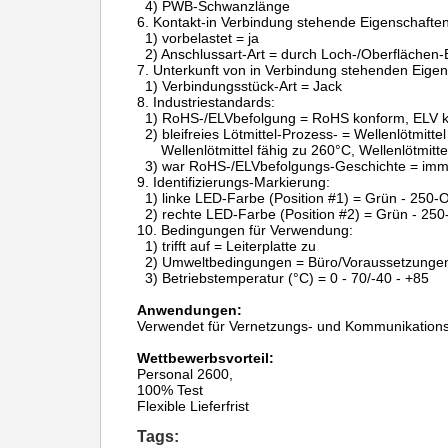
4) PWB-Schwanzlänge
6.
Kontakt-in Verbindung stehende Eigenschaften
1) vorbelastet = ja
2) Anschlussart-Art = durch Loch-/Oberflächen-
7.
Unterkunft von in Verbindung stehenden Eigen
1) Verbindungsstück-Art = Jack
8.
Industriestandards:
1) RoHS-/ELVbefolgung = RoHS konform, ELV 
2) bleifreies Lötmittel-Prozess- = Wellenlötmitte
Wellenlötmittel fähig zu 260°C, Wellenlötmitt
3) war RoHS-/ELVbefolgungs-Geschichte = im
9.
Identifizierungs-Markierung:
1) linke LED-Farbe (Position #1) = Grün - 250
2) rechte LED-Farbe (Position #2) = Grün - 25
10.
Bedingungen für Verwendung:
1) trifft auf = Leiterplatte zu
2) Umweltbedingungen = Büro/Voraussetzunge
3) Betriebstemperatur (°C) = 0 - 70/-40 - +85
Anwendungen:
Verwendet für Vernetzungs- und Kommunikations
Wettbewerbsvorteil:
Personal 2600,
100% Test
Flexible Lieferfrist
Tags: