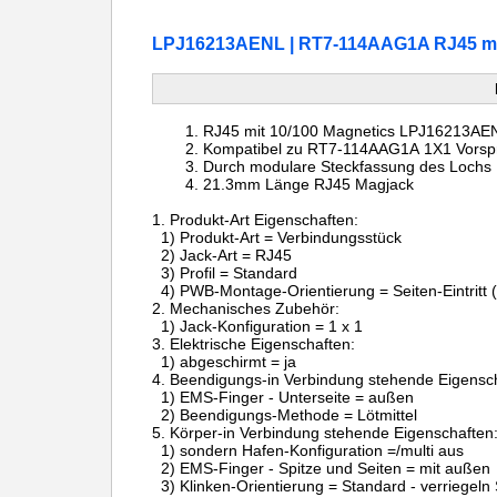
LPJ16213AENL | RT7-114AAG1A RJ45 mod
RJ45 mit 10/100 Magnetics
LPJ16213AE
Kompatibel zu
RT7-114AAG1A
1X1 Vorsp
Durch
modulare Steckfassung des
Lochs
21.3mm Länge
RJ45 Magjack
1.
Produkt-Art Eigensch
1) Produkt-Art = Verbindungsstück
2) Jack-Art = RJ45
3) Profil = Standard
4) PWB-Montage-Orientierung = Seiten-Eintritt (
2.
Mechanisches Zubehör:
1) Jack-Konfiguration = 1 x 1
3.
Elektrische Eigenschaften:
1) abgeschirmt = ja
4.
Beendigungs-in Verbindung stehende Eigensch
1) EMS-Finger - Unterseite = außen
2) Beendigungs-Methode = Lötmittel
5.
Körper-in Verbindung stehende Eigenschaften
1) sondern Hafen-Konfiguration =/multi aus
2) EMS-Finger - Spitze und Seiten = mit außen
3) Klinken-Orientierung = Standard - verriegeln