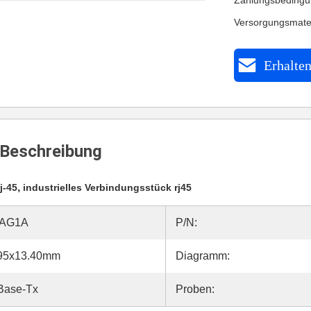
Zahlungsbedingu
Versorgungsmate
Erhalten
Beschreibung
,
j-45
industrielles Verbindungsstück rj45
AAG1A
P/N:
.95x13.40mm
Diagramm:
Base-Tx
Proben: