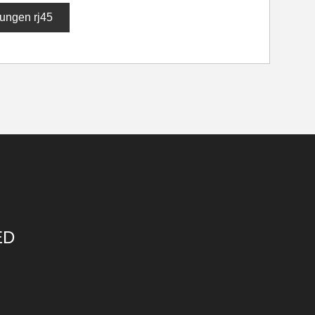
ungen rj45
ED