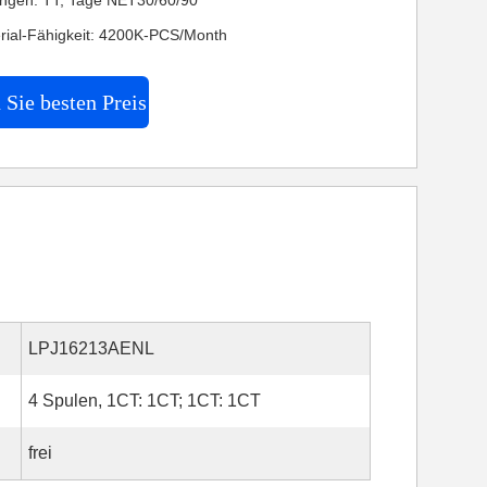
ngen: TT, Tage NET30/60/90
rial-Fähigkeit: 4200K-PCS/Month
 Sie besten Preis
LPJ16213AENL
4 Spulen, 1CT: 1CT; 1CT: 1CT
frei