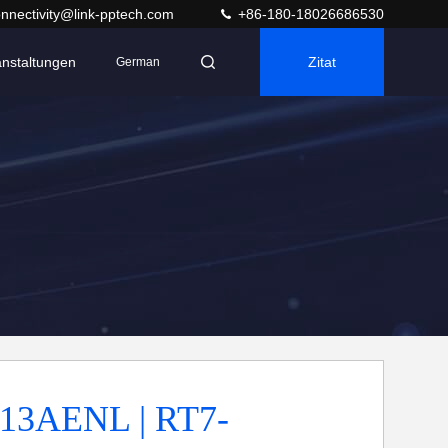
nnectivity@link-pptech.com
+86-180-18026686530
anstaltungen
Zitat
German
13AENL | RT7-