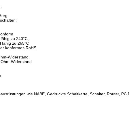
:
Berg
schaften:
konform
l fähig zu 240°C,
el fähig zu 265°C
mer konformes RoHS
-Ohm-Widerstand
0-Ohm-Widerstand
n
ausrüstungen wie NABE, Gedruckte Schaltkarte, Schalter, Router, P