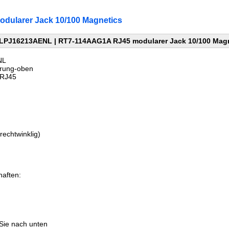
ularer Jack 10/100 Magnetics
LPJ16213AENL | RT7-114AAG1A RJ45 modularer Jack 10/100 Mag
NL
rung-oben
RJ45
aften:
rechtwinklig)
aften:
:
 Sie nach unten