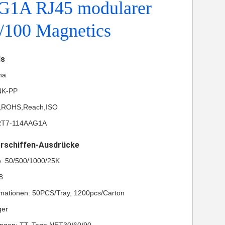
1A RJ45 modularer
/100 Magnetics
ls
na
NK-PP
UL,ROHS,Reach,ISO
RT7-114AAG1A
erschiffen-Ausdrücke
e: 50/500/1000/25K
8
mationen: 50PCS/Tray, 1200pcs/Carton
ger