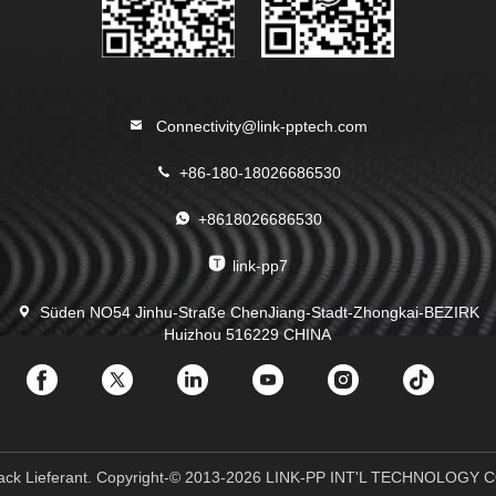
Connectivity@link-pptech.com
+86-180-18026686530
+8618026686530
link-pp7
Süden NO54 Jinhu-Straße ChenJiang-Stadt-Zhongkai-BEZIRK
Huizhou 516229 CHINA
 Jack Lieferant. Copyright-© 2013-2026 LINK-PP INT'L TECHNOLOGY CO.