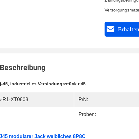
Zahlungsbedingu
Versorgungsmate
Erhalten
Beschreibung
,
j-45
industrielles Verbindungsstück rj45
-R1-XT0808
P/N:
Proben:
5 modularer Jack weibliches 8P8C