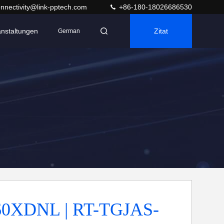
nnectivity@link-pptech.com
+86-180-18026686530
anstaltungen
Zitat
German
60XDNL | RT-TGJAS-