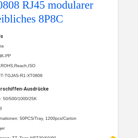
808 RJ45 modularer
ibliches 8P8C
ls
na
NK-PP
UL,ROHS,Reach,ISO
RT-TGJAS-R1-XT0808
erschiffen-Ausdrücke
e: 50/500/1000/25K
8
mationen: 50PCS/Tray, 1200pcs/Carton
ger