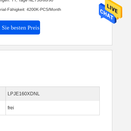
ngen: TT, Tage NET30/60/90
rial-Fähigkeit: 4200K-PCS/Month
 Sie besten Preis
LPJE160XDNL
frei