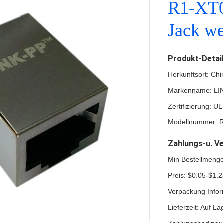
R1-XT0
Jack we
Produkt-Detai
Herkunftsort: Chi
Markenname: LI
Zertifizierung: 
Modellnummer: 
Zahlungs-u. V
Min Bestellmeng
Preis: $0.05-$1.2
Verpackung Infor
Lieferzeit: Auf La