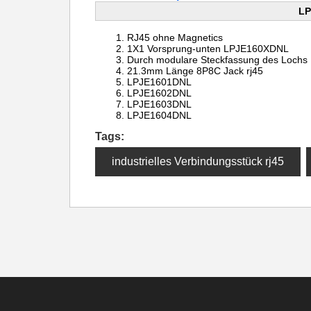
LP
RJ45 ohne Magnetics
1X1 Vorsprung-unten
LPJE160XDNL
Durch
modulare Steckfassung des
Lochs
21.3mm Länge
8P8C Jack rj45
LPJE1601DNL
LPJE1602DNL
LPJE1603DNL
LPJE1604DNL
Tags:
industrielles Verbindungsstück rj45