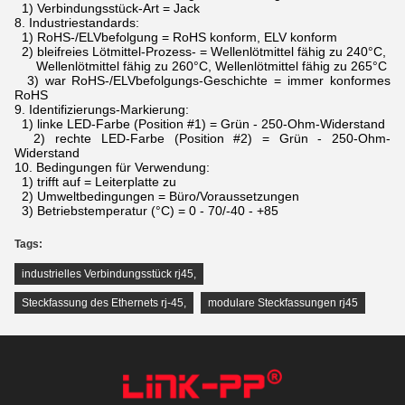
1) Verbindungsstück-Art = Jack
8.
Industriestandards:
1) RoHS-/ELVbefolgung = RoHS konform, ELV konform
2) bleifreies Lötmittel-Prozess- = Wellenlötmittel fähig zu 240°C,
Wellenlötmittel fähig zu 260°C, Wellenlötmittel fähig zu 265°C
3) war RoHS-/ELVbefolgungs-Geschichte = immer konformes
RoHS
9.
Identifizierungs-Markierung:
1) linke LED-Farbe (Position #1) = Grün - 250-Ohm-Widerstand
2) rechte LED-Farbe (Position #2) = Grün - 250-Ohm-
Widerstand
10.
Bedingungen für Verwendung:
1) trifft auf = Leiterplatte zu
2) Umweltbedingungen = Büro/Voraussetzungen
3) Betriebstemperatur (°C) = 0 - 70/-40 - +85
Tags:
industrielles Verbindungsstück rj45
,
Steckfassung des Ethernets rj-45
,
modulare Steckfassungen rj45