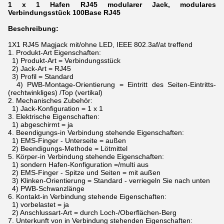
1 x 1 Hafen RJ45 modularer Jack, modulares
Verbindungsstück 100Base RJ45
Beschreibung:
1X1 RJ45 Magjack mit/ohne LED, IEEE 802.3af/at treffend
1.
Produkt-Art Eigenschaften:
1) Produkt-Art = Verbindungsstück
2) Jack-Art = RJ45
3) Profil = Standard
4) PWB-Montage-Orientierung = Eintritt des Seiten-Eintritts-
(rechtwinkliges) /Top (vertikal)
2.
Mechanisches Zubehör:
1) Jack-Konfiguration = 1 x 1
3.
Elektrische Eigenschaften:
1) abgeschirmt = ja
4.
Beendigungs-in Verbindung stehende Eigenschaften:
1) EMS-Finger - Unterseite = außen
2) Beendigungs-Methode = Lötmittel
5.
Körper-in Verbindung stehende Eigenschaften:
1) sondern Hafen-Konfiguration =/multi aus
2) EMS-Finger - Spitze und Seiten = mit außen
3) Klinken-Orientierung = Standard - verriegeln Sie nach unten
4) PWB-Schwanzlänge
6.
Kontakt-in Verbindung stehende Eigenschaften:
1) vorbelastet = ja
2) Anschlussart-Art = durch Loch-/Oberflächen-Berg
7.
Unterkunft von in Verbindung stehenden Eigenschaften: