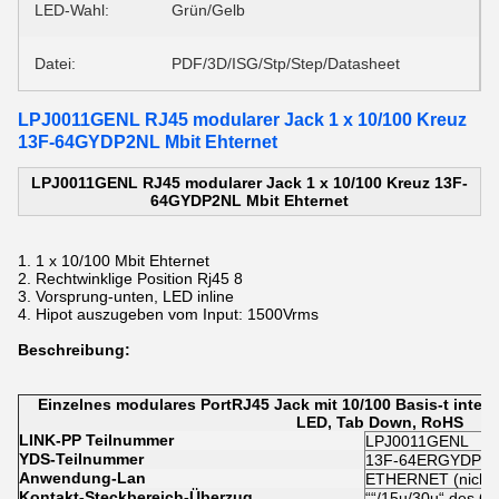
LED-Wahl:
Grün/Gelb
Datei:
PDF/3D/ISG/Stp/Step/Datasheet
LPJ0011GENL RJ45 modularer Jack 1 x 10/100 Kreuz
13F-64GYDP2NL Mbit Ehternet
LPJ0011GENL RJ45 modularer Jack 1 x 10/100 Kreuz 13F-
64GYDP2NL Mbit Ehternet
1.
1 x 10/100 Mbit Ehternet
2. Rechtwinklige Position Rj45 8
3.
Vorsprung-unten, LED inline
4. Hipot auszugeben vom Input: 1500Vrms
Beschreibung:
Einzelnes modulares PortRJ45 Jack mit 10/100 Basis-t integ
LED, Tab Down, RoHS
LINK-PP Teilnummer
LPJ0011GENL
YDS-Teilnummer
13F-64ERGYDPZ2
Anwendung-Lan
ETHERNET (nicht 
Kontakt-Steckbereich-Überzug
““/15u/30u“ des 