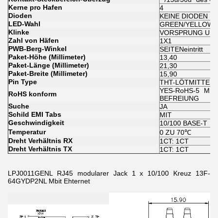
Kerne pro Hafen
4
Dioden
KEINE DIODEN
LED-Wahl
GREEN/YELLOW
Klinke
VORSPRUNG UN
Zahl von Häfen
1X1
PWB-Berg-Winkel
SEITENeintritt
Paket-Höhe (Millimeter)
13,40
Paket-Länge (Millimeter)
21,30
Paket-Breite (Millimeter)
15,90
Pin Type
THT-LÖTMITTEL
YES-RoHS-5 MIT
RoHS konform
BEFREIUNG
Suche
JA
Schild EMI Tabs
MIT
Geschwindigkeit
10/100 BASE-T
Temperatur
0 ZU 70℃
Dreht Verhältnis RX
1CT: 1CT
Dreht Verhältnis TX
1CT: 1CT
LPJ0011GENL RJ45 modularer Jack 1 x 10/100 Kreuz 13F-
64GYDP2NL Mbit Ehternet