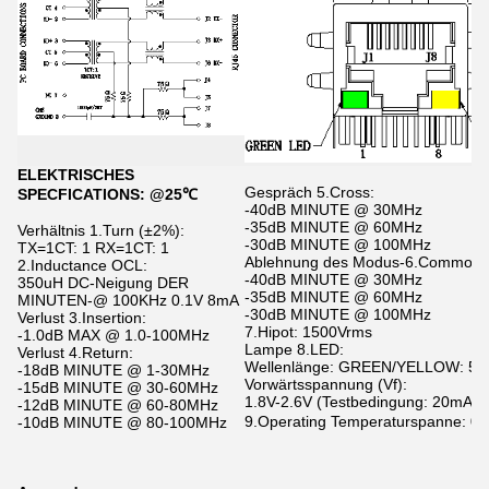
ELEKTRISCHES
Gespräch 5.Cross:
SPECFICATIONS: @25℃
-40dB MINUTE @ 30MHz
-35dB MINUTE @ 60MHz
Verhältnis 1.Turn (±2%):
-30dB MINUTE @ 100MHz
TX=1CT: 1 RX=1CT: 1
Ablehnung des Modus-6.Common:
2.Inductance OCL:
-40dB MINUTE @ 30MHz
350uH DC-Neigung DER
-35dB MINUTE @ 60MHz
MINUTEN-@ 100KHz 0.1V 8mA
-30dB MINUTE @ 100MHz
Verlust 3.Insertion:
7.Hipot: 1500Vrms
-1.0dB MAX @ 1.0-100MHz
Lampe 8.LED:
Verlust 4.Return:
Wellenlänge: GREEN/YELLOW: 5
-18dB MINUTE @ 1-30MHz
Vorwärtsspannung (Vf):
-15dB MINUTE @ 30-60MHz
1.8V-2.6V (Testbedingung: 20mA)
-12dB MINUTE @ 60-80MHz
9.Operating Temperaturspanne: 
-10dB MINUTE @ 80-100MHz